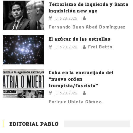
Terrorismo de izquierda y Santa
Inquisición new age
julio 28, 2026
Fernando Buen Abad Domínguez
El azúcar de las estrellas
Frei Betto
julio 28, 2026
Cuba en la encrucijada del
“nuevo orden
trumpista/fascista”
julio 28, 2026
Enrique Ubieta Gómez.
EDITORIAL PABLO