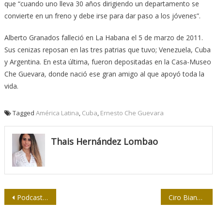
que “cuando uno lleva 30 años dirigiendo un departamento se
convierte en un freno y debe irse para dar paso a los jóvenes”.
Alberto Granados falleció en La Habana el 5 de marzo de 2011.
Sus cenizas reposan en las tres patrias que tuvo; Venezuela, Cuba
y Argentina. En esta última, fueron depositadas en la Casa-Museo
Che Guevara
,
donde nació ese gran amigo al que apoyó toda la
vida.
Tagged
América Latina
,
Cuba
,
Ernesto Che Guevara
Thais Hernández Lombao
Navegación
Podcast “Mujeres al Sur” publica segundo episodio
Ciro Bianchi y su obsesión por La Habana
de