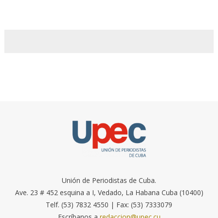
Unión de Periodistas de Cuba.
Ave. 23 # 452 esquina a I, Vedado, La Habana Cuba (10400)
Telf. (53) 7832 4550 | Fax: (53) 7333079
Escríbanos a
redaccion@upec.cu