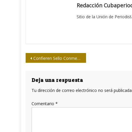
Redacción Cubaperiod
Sitio de la Unión de Periodis
Navegación
Confieren Sello Conmemorativo por los 60 años de la UNEAC, a Raúl y Díaz-Canel
de
entradas
Deja una respuesta
Tu dirección de correo electrónico no será publicada
Comentario
*