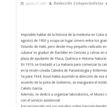
Redacción Cubaperiodistas
agosto 21, 2021
Imposible hablar de la historia de la medicina en Cuba
agosto) de 1900 y ocupa un lugar cimero entre los gra
Oriundo de Haití, pero desde muy pequeño radicado en e
cubana’ se graduó de Bachiller en Ciencias y Letras en
plaza de ayudante de Física, Química e Historia Natural.
En 1919, se trasladó a La Habana para comenzar la car
en la recién creada Cátedra de Parasitología y Enferme
Ya para 1934, Kourí había asumido la dirección de ese e
acuerdo de la Junta de Gobierno, se inaugurara el Insti
Calixto García.
Además, se dedicó a organizar laboratorios, el Museo de
con el servicio asistencial.
Fue reconocido por sus estudios sobre Fasciola hepátic