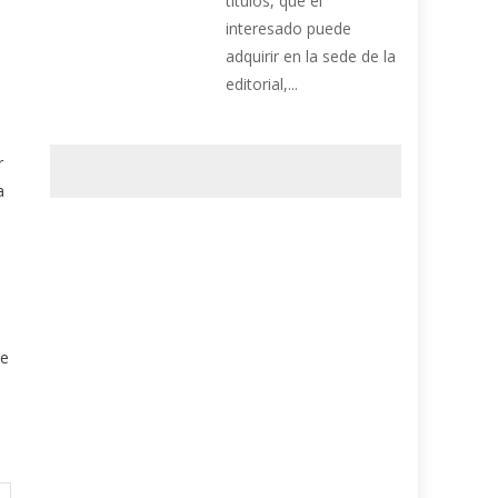
títulos, que el
interesado puede
adquirir en la sede de la
editorial,...
r
a
de