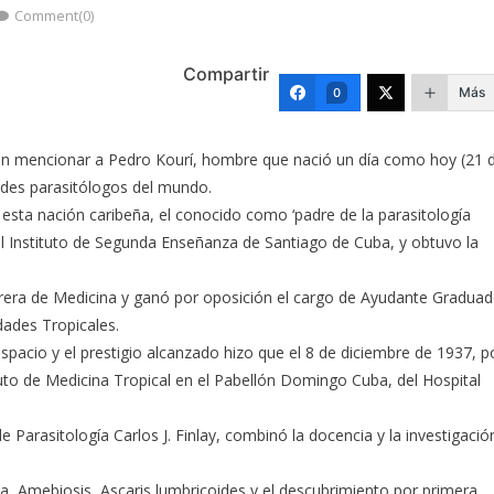
Comment(0)
Compartir
Más
0
 sin mencionar a Pedro Kourí, hombre que nació un día como hoy (21 
ndes parasitólogos del mundo.
sta nación caribeña, el conocido como ‘padre de la parasitología
 el Instituto de Segunda Enseñanza de Santiago de Cuba, y obtuvo la
rera de Medicina y ganó por oposición el cargo de Ayudante Gradua
dades Tropicales.
spacio y el prestigio alcanzado hizo que el 8 de diciembre de 1937, p
tuto de Medicina Tropical en el Pabellón Domingo Cuba, del Hospital
 Parasitología Carlos J. Finlay, combinó la docencia y la investigació
a, Amebiosis, Ascaris lumbricoides y el descubrimiento por primera