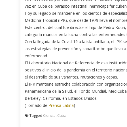
vez en Cuba del parásito intestinal Inermicapsifer cubens
Hoy su legado se mantiene en los cientos de especialist
Medicina Tropical (IPK), que desde 1979 lleva el nombr
Este centro, del cual fue director el hijo de Pedro Kour
categoría mundial en la lucha contra las enfermedades t
Con la llegada de la Covid-19 a la isla antillana, el IPK 
las estrategias de prevención y capacitación que lleva 
enfermedad.
El Laboratorio Nacional de Referencia de esa institució
positivos al inicio de la pandemia en el territorio naciona
el desarrollo de sus variantes, mutaciones y cepas.
El IPK mantiene estrecha colaboración con organizacion
Panamericana de la Salud, el Fondo Mundial, MediCubaEu
Berkeley, California, en Estados Unidos.
(Tomado de
Prensa Latina
)
Tagged
Ciencia
,
Cuba