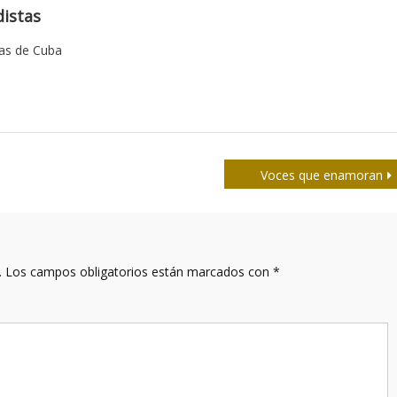
istas
tas de Cuba
Voces que enamoran
.
Los campos obligatorios están marcados con
*