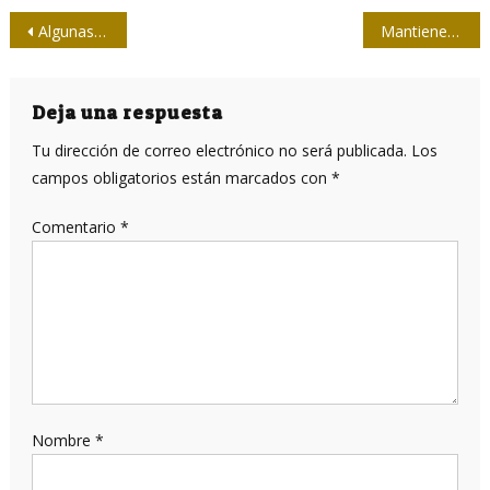
Navegación
Algunas preocupaciones desde nuestras filas
Mantienen efectividad inmunógenos cubanos anti COVID-19
de
entradas
Deja una respuesta
Tu dirección de correo electrónico no será publicada.
Los
campos obligatorios están marcados con
*
Comentario
*
Nombre
*