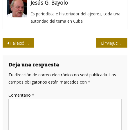
Jesús G. Bayolo
Es periodista e historiador del ajedrez, toda una
autoridad del tema en Cuba.
Navegación
Falleció Andy Duardo, presidente de la Upec en Mayabeque
El “viejuco” Wilcox no está
de
entradas
Deja una respuesta
Tu dirección de correo electrónico no será publicada.
Los
campos obligatorios están marcados con
*
Comentario
*