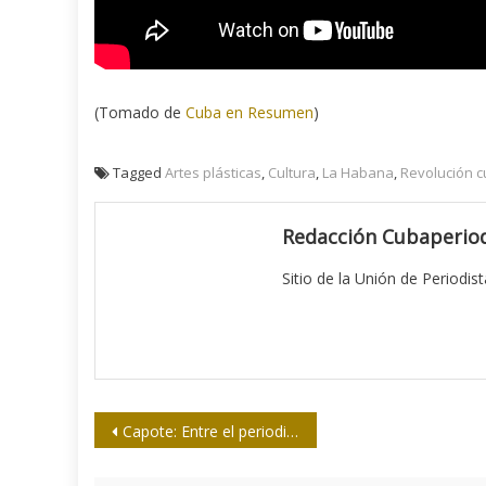
(Tomado de
Cuba en Resumen
)
Tagged
Artes plásticas
,
Cultura
,
La Habana
,
Revolución 
Redacción Cubaperiod
Sitio de la Unión de Periodis
Navegación
Capote: Entre el periodismo y la literatura
de