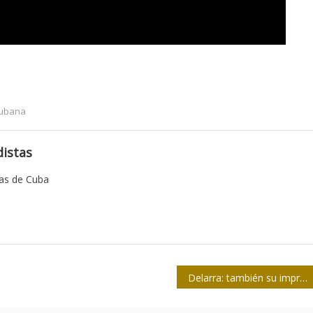
cubana
istas
tas de Cuba
Delarra: también su impronta en la ilustración de prensa