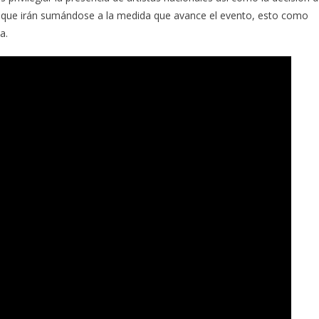
os que irán sumándose a la medida que avance el evento, esto como
a.