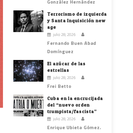
González Hernández
Terrorismo de izquierda
y Santa Inquisición new
age
julio 28, 2026
Fernando Buen Abad
Domínguez
El azúcar de las
estrellas
julio 28, 2026
Frei Betto
Cuba en la encrucijada
del “nuevo orden
trumpista/fascista”
julio 28, 2026
Enrique Ubieta Gómez.