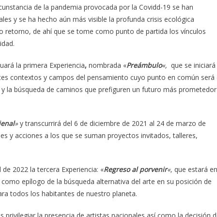
circunstancia de la pandemia provocada por la Covidd-19 se han
iales y se ha hecho aún más visible la profunda crisis ecológica
o retorno, de ahí que se tome como punto de partida los vínculos
idad.
uará la primera Experiencia
,
nombrada «
Preámbulo
«,
que se iniciará
tes contextos y campos del pensamiento cuyo punto en común será 
nte y la búsqueda de caminos que prefiguren un futuro más prometedor
ienal
»
y transcurrirá del 6 de diciembre de 2021 al 24 de marzo de
s y acciones a los que se suman proyectos invitados, talleres,
 de 2022 la tercera Experiencia: «
Regreso al porvenir
«,
que estará e
 como epílogo de la búsqueda alternativa del arte en su posición de
ra todos los habitantes de nuestro planeta.
 privilegiar la presencia de artistas nacionales así como la decisión 