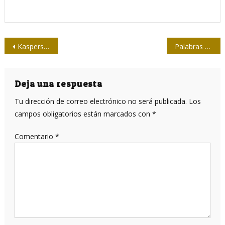
Navegación
Kaspersky identifica phishing relacionados con la pandemia
Palabras fecundas
de
entradas
Deja una respuesta
Tu dirección de correo electrónico no será publicada.
Los
campos obligatorios están marcados con
*
Comentario
*