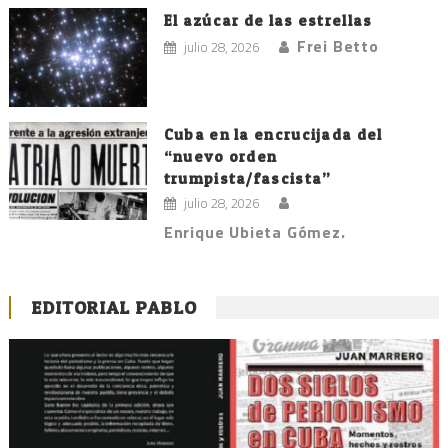
El azúcar de las estrellas
Frei Betto
julio 28, 2026
Cuba en la encrucijada del
“nuevo orden
trumpista/fascista”
julio 28, 2026
Enrique Ubieta Gómez.
EDITORIAL PABLO