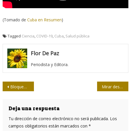
(Tomado de
Cuba en Resumen
)
Tagged
Ciencia
,
COVID-19
,
Cuba
,
Salud pública
Flor De Paz
Periodista y Editora.
Navegación
Bloqueo impide presencia natural de Cuba en Internet
Mirar despierto los sueños de Mella
de
entradas
Deja una respuesta
Tu dirección de correo electrónico no será publicada.
Los
campos obligatorios están marcados con
*