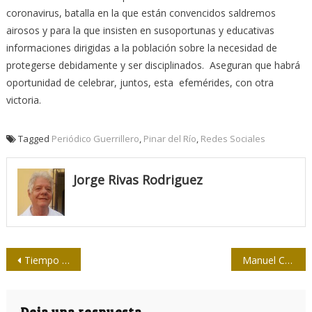
coronavirus, batalla en la que están convencidos saldremos
airosos y para la que insisten en susoportunas y educativas
informaciones dirigidas a la población sobre la necesidad de
protegerse debidamente y ser disciplinados. Aseguran que habrá
oportunidad de celebrar, juntos, esta efemérides, con otra
victoria.
Tagged
Periódico Guerrillero
,
Pinar del Río
,
Redes Sociales
Jorge Rivas Rodriguez
Navegación
Tiempo de juego
Manuel Corona: la mujer como motivo de inspiración
de
Deja una respuesta