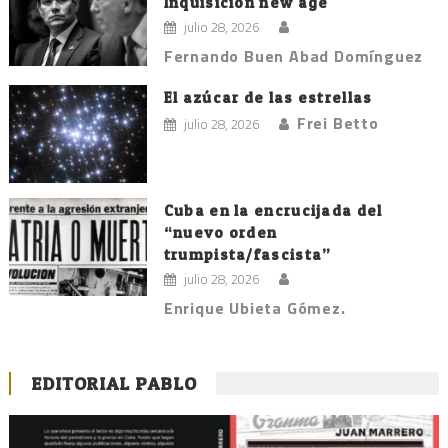
Inquisición new age
julio 28, 2026
Fernando Buen Abad Domínguez
El azúcar de las estrellas
Frei Betto
julio 28, 2026
Cuba en la encrucijada del
“nuevo orden
trumpista/fascista”
julio 28, 2026
Enrique Ubieta Gómez.
EDITORIAL PABLO