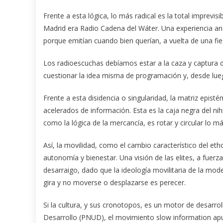
Frente a esta lógica, lo más radical es la total imprevis
Madrid era Radio Cadena del Wáter. Una experiencia anó
porque emitían cuando bien querían, a vuelta de una fi
Los radioescuchas debíamos estar a la caza y captura d
cuestionar la idea misma de programación y, desde luego
Frente a esta disidencia o singularidad, la matriz epistém
acelerados de información. Esta es la caja negra del nihi
como la lógica de la mercancía, es rotar y circular lo m
Así, la movilidad, como el cambio característico del eth
autonomía y bienestar. Una visión de las elites, a fuer
desarraigo, dado que la ideología movilitaria de la mod
gira y no moverse o desplazarse es perecer.
Si la cultura, y sus cronotopos, es un motor de desarr
Desarrollo (PNUD), el movimiento slow information ap