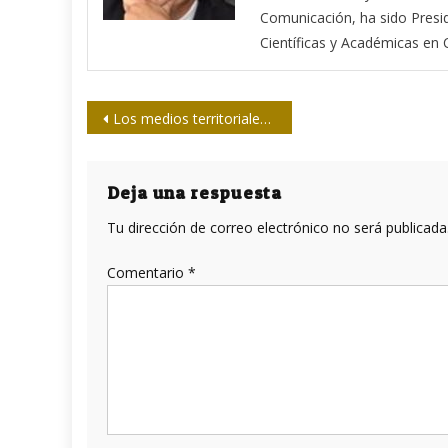
Comunicación, ha sido Presi
Científicas y Académicas e
Navegación
Los medios territoriales dedicados a informar con inmediatez sobre Elsa
de
entradas
Deja una respuesta
Tu dirección de correo electrónico no será publicada
Comentario
*