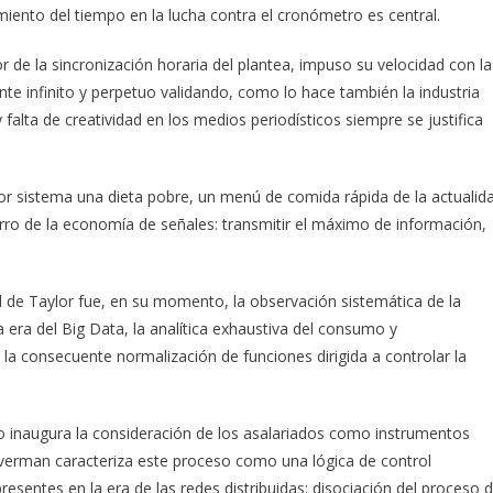
iento del tiempo en la lucha contra el cronómetro es central.
 de la sincronización horaria del plantea, impuso su velocidad con la
e infinito y perpetuo validando, como lo hace también la industria
 falta de creatividad en los medios periodísticos siempre se justifica
or sistema una dieta pobre, un menú de comida rápida de la actualid
ierro de la economía de señales: transmitir el máximo de información,
al de Taylor fue, en su momento, la observación sistemática de la
 era del Big Data, la analítica exhaustiva del consumo y
la consecuente normalización de funciones dirigida a controlar la
bajo inaugura la consideración de los asalariados como instrumentos
raverman caracteriza este proceso como una lógica de control
esentes en la era de las redes distribuidas: disociación del proceso 