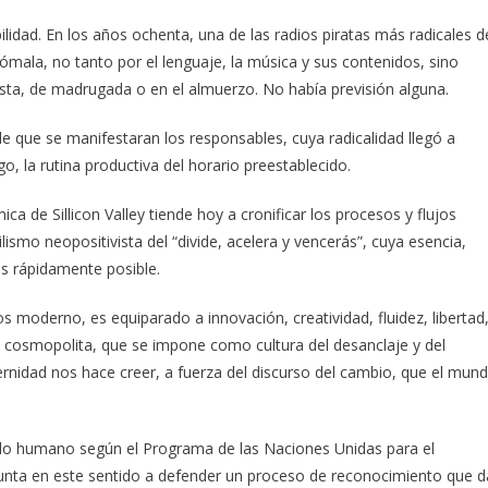
ibilidad. En los años ochenta, una de las radios piratas más radicales d
mala, no tanto por el lenguaje, la música y sus contenidos, sino
esta, de madrugada o en el almuerzo. No había previsión alguna.
e que se manifestaran los responsables, cuya radicalidad llegó a
, la rutina productiva del horario preestablecido.
ica de Sillicon Valley tiende hoy a cronificar los procesos y flujos
lismo neopositivista del “divide, acelera y vencerás”, cuya esencia,
ás rápidamente posible.
os moderno, es equiparado a innovación, creatividad, fluidez, libertad
za cosmopolita, que se impone como cultura del desanclaje y del
ernidad nos hace creer, a fuerza del discurso del cambio, que el mun
ollo humano según el Programa de las Naciones Unidas para el
unta en este sentido a defender un proceso de reconocimiento que d