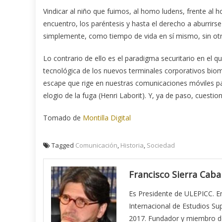
Vindicar al niño que fuimos, al homo ludens, frente al ho
encuentro, los paréntesis y hasta el derecho a aburrirse
simplemente, como tiempo de vida en sí mismo, sin otra 
Lo contrario de ello es el paradigma securitario en el
tecnológica de los nuevos terminales corporativos biom
escape que rige en nuestras comunicaciones móviles para c
elogio de la fuga (Henri Laborit). Y, ya de paso, cuestion
Tomado de
Montilla Digital
Tagged
Comunicación
,
Historia
,
Sociedad
Francisco Sierra Caba
Es Presidente de ULEPICC. E
Internacional de Estudios S
2017. Fundador y miembro de 