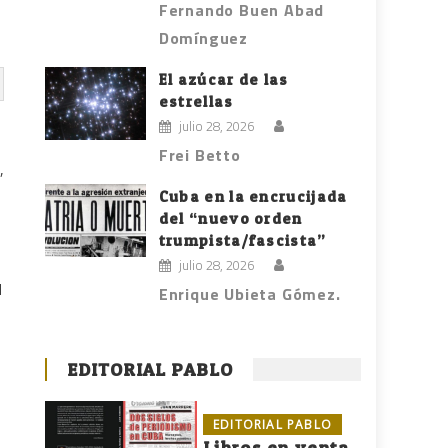
Fernando Buen Abad
Domínguez
El azúcar de las
estrellas
julio 28, 2026
Frei Betto
,
Cuba en la encrucijada
del “nuevo orden
trumpista/fascista”
julio 28, 2026
l
Enrique Ubieta Gómez.
EDITORIAL PABLO
EDITORIAL PABLO
Libros en venta