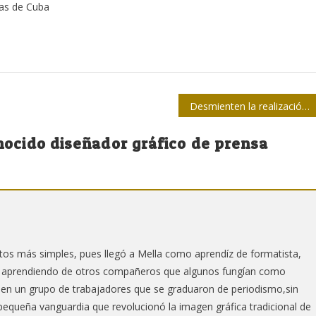
tas de Cuba
Desmienten la realización de enterramientos en fosas comunes en Ciego de Ávila
onocido diseñador gráfico de prensa
atos más simples, pues llegó a Mella como aprendíz de formatista,
or, aprendiendo de otros compañeros que algunos fungían como
e en un grupo de trabajadores que se graduaron de periodismo,sin
pequeña vanguardia que revolucionó la imagen gráfica tradicional de