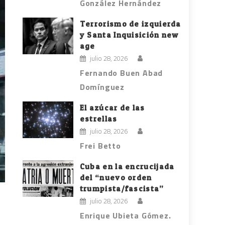
González Hernández
Terrorismo de izquierda
y Santa Inquisición new
age
julio 28, 2026
Fernando Buen Abad
Domínguez
El azúcar de las
estrellas
julio 28, 2026
Frei Betto
Cuba en la encrucijada
del “nuevo orden
trumpista/fascista”
julio 28, 2026
Enrique Ubieta Gómez.