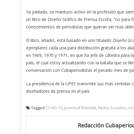
Ya jubilado, se mantuvo activo en la profesión que s
un libro de Diseño Gráfico de Prensa Escrita, “no para
conocimientos de periodistas que quieran ser mas útile
El libro, añadió, está basado en uno titulado
Diseño Grá
ejemplares cada una para distribución gratuita a los a
en 1969, 1970 y 1971, en que fui Jefe de cátedra para l
país, el cual estoy actualizando con la batalla que se l
conversación con Cubaperiodistas el pasado mes de jun
La presidencia de la UPEC transmite sus más sentidas c
diseñadores de prensa en el país.
Tagged
COVID-19
,
Juventud Rebelde
,
Redes Sociales
,
Uni
Redacción Cubaperiod