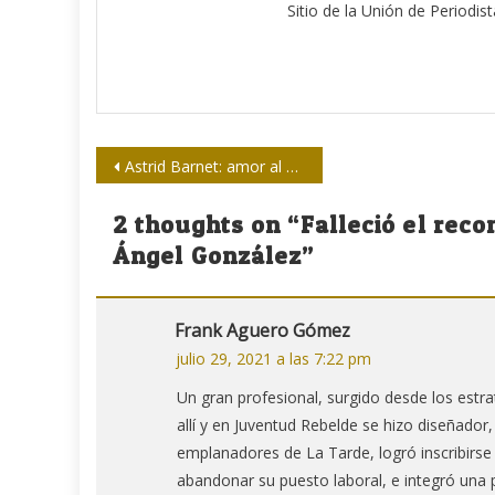
Sitio de la Unión de Periodis
Navegación
Astrid Barnet: amor al arte escondido en letras y palabras
de
2 thoughts on “
Falleció el rec
entradas
Ángel González
”
Frank Aguero Gómez
julio 29, 2021 a las 7:22 pm
Un gran profesional, surgido desde los estr
allí y en Juventud Rebelde se hizo diseñad
emplanadores de La Tarde, logró inscribirs
abandonar su puesto laboral, e integró una 