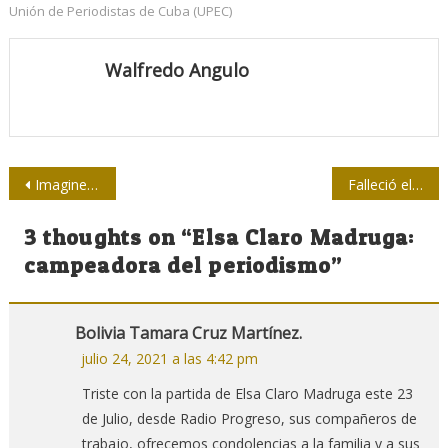
Unión de Periodistas de Cuba (UPEC)
Walfredo Angulo
Navegación
Imagine, medio siglo después: urgente llamado a la humanidad
Falleció el periodista José Manuel Mayo Fernández
de
3 thoughts on “
Elsa Claro Madruga:
entradas
campeadora del periodismo
”
Bolivia Tamara Cruz Martínez.
julio 24, 2021 a las 4:42 pm
Triste con la partida de Elsa Claro Madruga este 23
de Julio, desde Radio Progreso, sus compañeros de
trabajo, ofrecemos condolencias a la familia y a sus