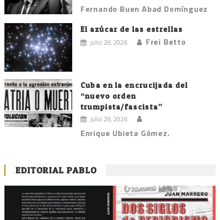
Fernando Buen Abad Domínguez
El azúcar de las estrellas
Frei Betto
julio 28, 2026
Cuba en la encrucijada del
“nuevo orden
trumpista/fascista”
julio 28, 2026
Enrique Ubieta Gómez.
EDITORIAL PABLO