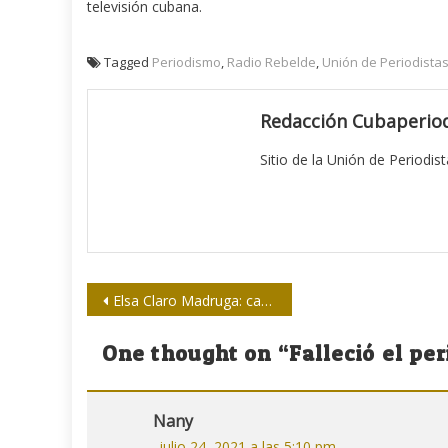
televisión cubana.
Tagged
Periodismo
,
Radio Rebelde
,
Unión de Periodista
Redacción Cubaperiod
Sitio de la Unión de Periodis
Navegación
Elsa Claro Madruga: campeadora del periodismo
de
One thought on “
Falleció el p
entradas
Nany
julio 24, 2021 a las 5:10 pm