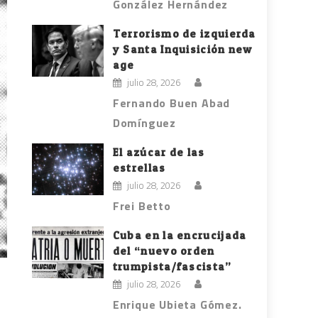
González Hernández
Terrorismo de izquierda
y Santa Inquisición new
age
julio 28, 2026
Fernando Buen Abad
Domínguez
El azúcar de las
estrellas
julio 28, 2026
Frei Betto
Cuba en la encrucijada
del “nuevo orden
trumpista/fascista”
julio 28, 2026
Enrique Ubieta Gómez.