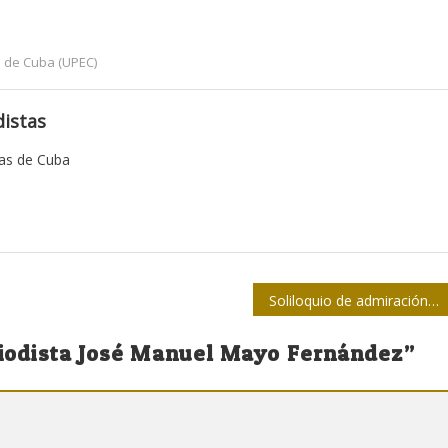
s de Cuba (UPEC)
istas
tas de Cuba
Soliloquio de admiración y cariño
eriodista José Manuel Mayo Fernández
”