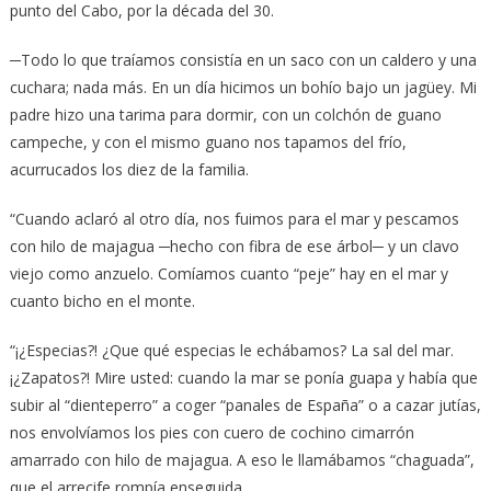
punto del Cabo, por la década del 30.
─Todo lo que traíamos consistía en un saco con un caldero y una
cuchara; nada más. En un día hicimos un bohío bajo un jagüey. Mi
padre hizo una tarima para dormir, con un colchón de guano
campeche, y con el mismo guano nos tapamos del frío,
acurrucados los diez de la familia.
“Cuando aclaró al otro día, nos fuimos para el mar y pescamos
con hilo de majagua ─hecho con fibra de ese árbol─ y un clavo
viejo como anzuelo. Comíamos cuanto “peje” hay en el mar y
cuanto bicho en el monte.
“¡¿Especias?! ¿Que qué especias le echábamos? La sal del mar.
¡¿Zapatos?! Mire usted: cuando la mar se ponía guapa y había que
subir al “dienteperro” a coger “panales de España” o a cazar jutías,
nos envolvíamos los pies con cuero de cochino cimarrón
amarrado con hilo de majagua. A eso le llamábamos “chaguada”,
que el arrecife rompía enseguida.