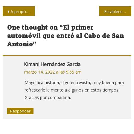
Navegación
A propósito de una meteoróloga
Establecen Premio Nacional de Periodismo Histórico
de
One thought on “
El primer
entradas
automóvil que entró al Cabo de San
Antonio
”
Kimani Hernández García
marzo 14, 2022 a las 9:55 am
Magnifica historia, digo entrevista, muy buena para
refrescarle la mente a algunos en estos tiempos.
Gracias por compartirla.
Responder