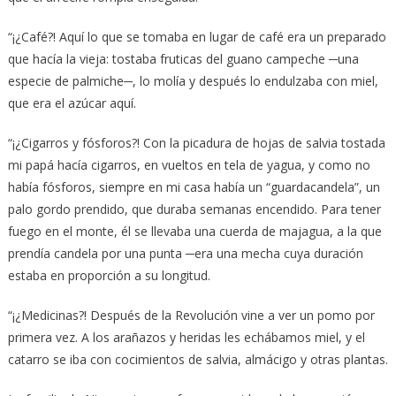
“¡¿Café?! Aquí lo que se tomaba en lugar de café era un preparado
que hacía la vieja: tostaba fruticas del guano campeche ─una
especie de palmiche─, lo molía y después lo endulzaba con miel,
que era el azúcar aquí.
“¡¿Cigarros y fósforos?! Con la picadura de hojas de salvia tostada
mi papá hacía cigarros, en vueltos en tela de yagua, y como no
había fósforos, siempre en mi casa había un “guardacandela”, un
palo gordo prendido, que duraba semanas encendido. Para tener
fuego en el monte, él se llevaba una cuerda de majagua, a la que
prendía candela por una punta ─era una mecha cuya duración
estaba en proporción a su longitud.
“¡¿Medicinas?! Después de la Revolución vine a ver un pomo por
primera vez. A los arañazos y heridas les echábamos miel, y el
catarro se iba con cocimientos de salvia, almácigo y otras plantas.