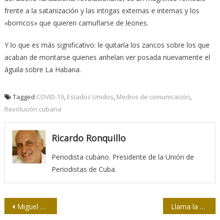
frente a la satanización y las intrigas externas e internas y los
«borricos» que quieren camuflarse de leones.
Y lo que es más significativo: le quitaría los zancos sobre los que
acaban de montarse quienes anhelan ver posada nuevamente el
águila sobre La Habana.
Tagged
COVID-19
,
Estados Unidos
,
Medios de comunicación
,
Revolución cubana
Ricardo Ronquillo
Periodista cubano. Presidente de la Unión de
Periodistas de Cuba.
Navegación
Miguel Díaz-Canel: “La historia se pretende contar al revés”
Llama la Upec a contribuir con donativos para prensa matancera