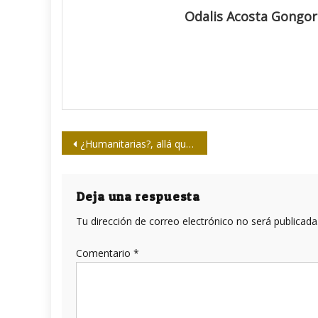
Odalis Acosta Gongo
Navegación
¿Humanitarias?, allá quien lo crea
de
entradas
Deja una respuesta
Tu dirección de correo electrónico no será publicada
Comentario
*