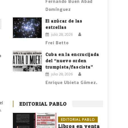
Fernando Buen Abad
Domínguez
El azúcar de las
estrellas
julio 28, 2026
Frei Betto
Cuba en la encrucijada
a
del “nuevo orden
trumpista/fascista”
julio 28, 2026
Enrique Ubieta Gómez.
el
EDITORIAL PABLO
.
EDITORIAL PABLO
Libros en venta