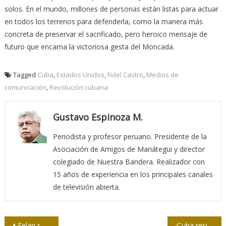
solos. En el mundo, millones de personas están listas para actuar
en todos los terrenos para defenderla, como la manera más
concreta de preservar el sacrificado, pero heroico mensaje de
futuro que encarna la victoriosa gesta del Moncada.
Tagged
Cuba
,
Estados Unidos
,
Fidel Castro
,
Medios de
comunicación
,
Revolución cubana
Gustavo Espinoza M.
Periodista y profesor peruano. Presidente de la
Asociación de Amigos de Mariátegui y director
colegiado de Nuestra Bandera. Realizador con
15 años de experiencia en los principales canales
de televisión abierta.
Navegación
Felap solidaria con Cuba ante ataques de mercenarios de EE.UU.
¡Cuba resiste!