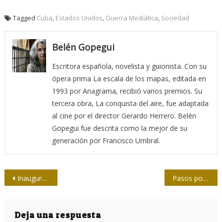
Tagged
Cuba
,
Estados Unidos
,
Guerra Mediática
,
Sociedad
Belén Gopegui
Escritora española, novelista y guionista. Con su
ópera prima La escala de los mapas, editada en
1993 por Anagrama, recibió varios premios. Su
tercera obra, La conquista del aire, fue adaptada
al cine por el director Gerardo Herrero. Belén
Gopegui fue descrita como la mejor de su
generación por Francisco Umbral.
Navegación
Inauguran Casa de la Prensa en Artemisa
Pasos por las historias de Josefa Yáñez y Conchita Fernández
de
entradas
Deja una respuesta