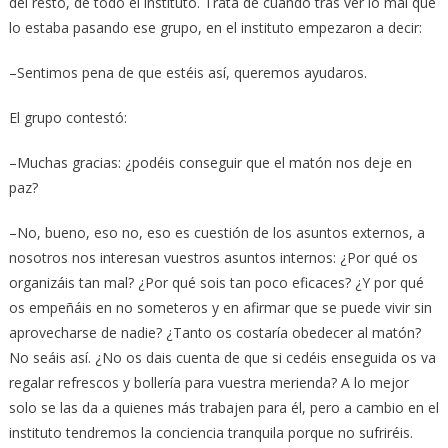
del resto, de todo el instituto. Trata de cuando tras ver lo mal que
lo estaba pasando ese grupo, en el instituto empezaron a decir:
–Sentimos pena de que estéis así, queremos ayudaros.
El grupo contestó:
–Muchas gracias: ¿podéis conseguir que el matón nos deje en
paz?
–No, bueno, eso no, eso es cuestión de los asuntos externos, a
nosotros nos interesan vuestros asuntos internos: ¿Por qué os
organizáis tan mal? ¿Por qué sois tan poco eficaces? ¿Y por qué
os empeñáis en no someteros y en afirmar que se puede vivir sin
aprovecharse de nadie? ¿Tanto os costaría obedecer al matón?
No seáis así. ¿No os dais cuenta de que si cedéis enseguida os va
regalar refrescos y bollería para vuestra merienda? A lo mejor
solo se las da a quienes más trabajen para él, pero a cambio en el
instituto tendremos la conciencia tranquila porque no sufriréis.