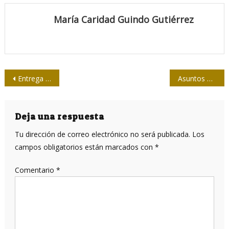
María Caridad Guindo Gutiérrez
Navegación
Entrega la Upec premios 26 de Julio de la Editorial de la Mujer
Asuntos externos
de
entradas
Deja una respuesta
Tu dirección de correo electrónico no será publicada.
Los
campos obligatorios están marcados con
*
Comentario
*