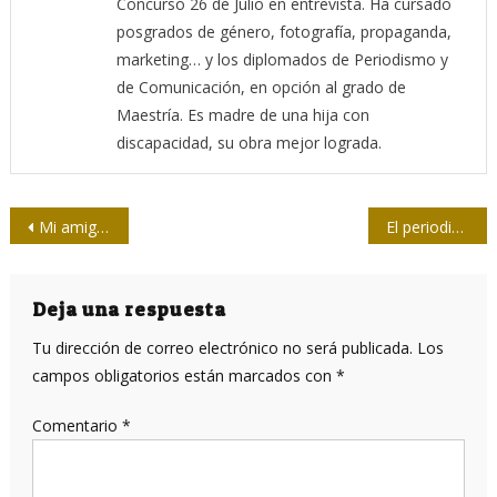
Concurso 26 de Julio en entrevista. Ha cursado
posgrados de género, fotografía, propaganda,
marketing… y los diplomados de Periodismo y
de Comunicación, en opción al grado de
Maestría. Es madre de una hija con
discapacidad, su obra mejor lograda.
Navegación
Mi amigo Tito Junco, ¡cará…!
El periodista agregó ingredientes más ricos a la sopa noticiosa
de
entradas
Deja una respuesta
Tu dirección de correo electrónico no será publicada.
Los
campos obligatorios están marcados con
*
Comentario
*