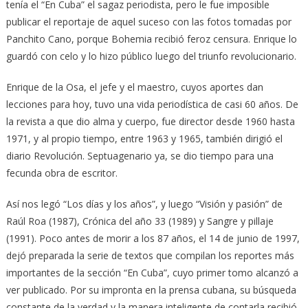
tenía el “En Cuba” el sagaz periodista, pero le fue imposible
publicar el reportaje de aquel suceso con las fotos tomadas por
Panchito Cano, porque Bohemia recibió feroz censura. Enrique lo
guardó con celo y lo hizo público luego del triunfo revolucionario.
Enrique de la Osa, el jefe y el maestro, cuyos aportes dan
lecciones para hoy, tuvo una vida periodística de casi 60 años. De
la revista a que dio alma y cuerpo, fue director desde 1960 hasta
1971, y al propio tiempo, entre 1963 y 1965, también dirigió el
diario Revolución. Septuagenario ya, se dio tiempo para una
fecunda obra de escritor.
Así nos legó “Los días y los años”, y luego “Visión y pasión” de
Raúl Roa (1987), Crónica del año 33 (1989) y Sangre y pillaje
(1991). Poco antes de morir a los 87 años, el 14 de junio de 1997,
dejó preparada la serie de textos que compilan los reportes más
importantes de la sección “En Cuba”, cuyo primer tomo alcanzó a
ver publicado. Por su impronta en la prensa cubana, su búsqueda
constante de la verdad y la manera inteligente de contarla recibió