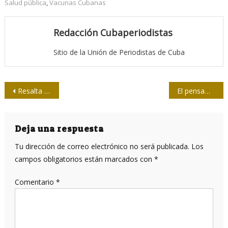
Salud pública
,
Vacunas Cubanas
Redacción Cubaperiodistas
Sitio de la Unión de Periodistas de Cuba
Navegación
Resalta Díaz-Canel importancia de planificar las estrategias de vacunación en cada territorio
El pensamiento económico del Che y algunos debates actuales (III)
de
entradas
Deja una respuesta
Tu dirección de correo electrónico no será publicada.
Los
campos obligatorios están marcados con
*
Comentario
*