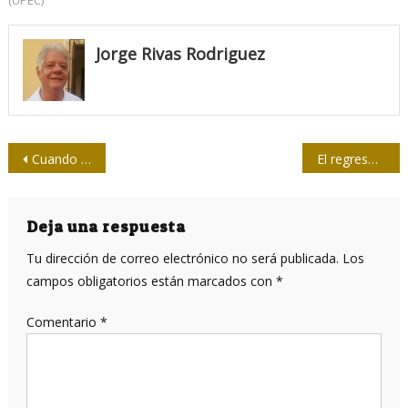
(UPEC)
Jorge Rivas Rodriguez
Navegación
Cuando todas las vidas importan
El regreso de Pablo
de
entradas
Deja una respuesta
Tu dirección de correo electrónico no será publicada.
Los
campos obligatorios están marcados con
*
Comentario
*