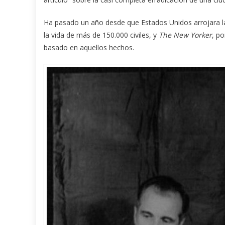
Ha pasado un año desde que Estados Unidos arrojara 
la vida de más de 150.000 civiles, y
The New Yorker
, p
basado en aquellos hechos.