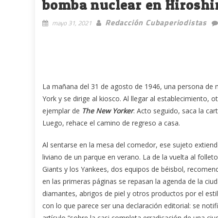
bomba nuclear en Hirosh
Redacción Cubaperiodistas
mayo 31, 2021
La mañana del 31 de agosto de 1946, una persona de me
York y se dirige al kiosco. Al llegar al establecimiento
ejemplar de
The New Yorker
. Acto seguido, saca la ca
Luego, rehace el camino de regreso a casa.
Al sentarse en la mesa del comedor, ese sujeto extiende
liviano de un parque en verano. La de la vuelta al follet
Giants y los Yankees, dos equipos de béisbol, recomend
en las primeras páginas se repasan la agenda de la ciu
diamantes, abrigos de piel y otros productos por el esti
con lo que parece ser una declaración editorial: se notif
artículo “sobre la casi completa erradicación de una ci