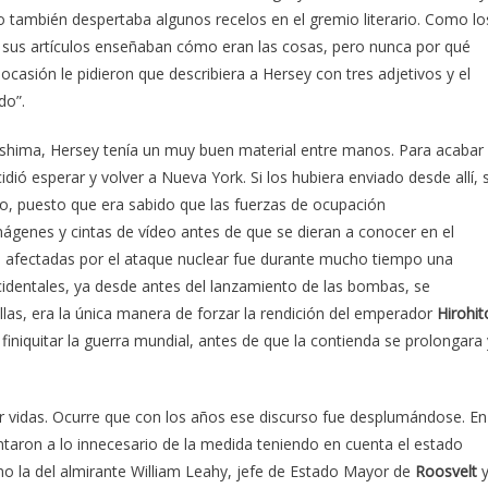
o también despertaba algunos recelos en el gremio literario. Como lo
ue sus artículos enseñaban cómo eran las cosas, pero nunca por qué
 ocasión le pidieron que describiera a Hersey con tres adjetivos y el
do”.
roshima, Hersey tenía un muy buen material entre manos. Para acabar
idió esperar y volver a Nueva York. Si los hubiera enviado desde allí, 
no, puesto que era sabido que las fuerzas de ocupación
ágenes y cintas de vídeo antes de que se dieran a conocer en el
nas afectadas por el ataque nuclear fue durante mucho tiempo una
identales, ya desde antes del lanzamiento de las bombas, se
llas, era la única manera de forzar la rendición del emperador
Hirohit
 finiquitar la guerra mundial, antes de que la contienda se prolongara 
var vidas. Ocurre que con los años ese discurso fue desplumándose. En
ntaron a lo innecesario de la medida teniendo en cuenta el estado
omo la del almirante William Leahy, jefe de Estado Mayor de
Roosvelt