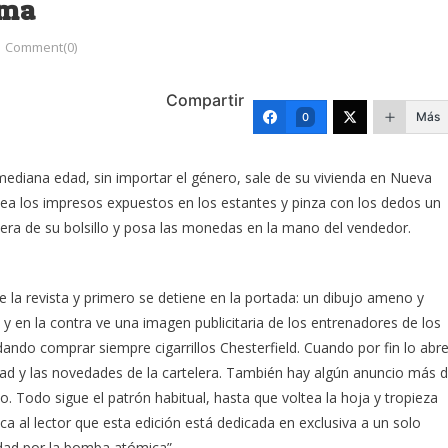
ima
Comment(0)
Compartir
Más
0
diana edad, sin importar el género, sale de su vivienda en Nueva
, otea los impresos expuestos en los estantes y pinza con los dedos un
rtera de su bolsillo y posa las monedas en la mano del vendedor.
 la revista y primero se detiene en la portada: un dibujo ameno y
o y en la contra ve una imagen publicitaria de los entrenadores de los
ando comprar siempre cigarrillos Chesterfield. Cuando por fin lo abre
dad y las novedades de la cartelera. También hay algún anuncio más 
lo. Todo sigue el patrón habitual, hasta que voltea la hoja y tropieza
ica al lector que esta edición está dedicada en exclusiva a un solo
udad por la bomba atómica”.