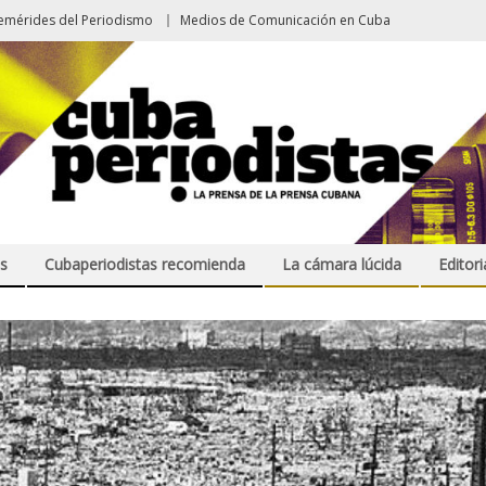
emérides del Periodismo
Medios de Comunicación en Cuba
s
Cubaperiodistas recomienda
La cámara lúcida
Editori