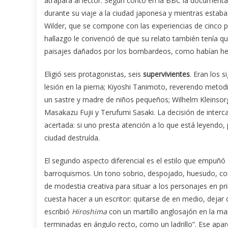
atrapara al lector. Según contó en la BBC la documental
durante su viaje a la ciudad japonesa y mientras estab
Wilder, que se compone con las experiencias de cinco 
hallazgo le convenció de que su relato también tenía que
paisajes dañados por los bombardeos, como habían hec
Eligió seis protagonistas, seis
supervivientes
. Eran los 
lesión en la pierna; Kiyoshi Tanimoto, reverendo meto
un sastre y madre de niños pequeños; Wilhelm Kleinsor
Masakazu Fujii y Terufumi Sasaki. La decisión de interc
acertada: si uno presta atención a lo que está leyend
ciudad destruída.
El segundo aspecto diferencial es el estilo que empuñó He
barroquismos. Un tono sobrio, despojado, huesudo, con
de modestia creativa para situar a los personajes en pr
cuesta hacer a un escritor: quitarse de en medio, deja
escribió
Hiroshima
con un martillo anglosajón en la man
terminadas en ángulo recto, como un ladrillo”. Ese apare