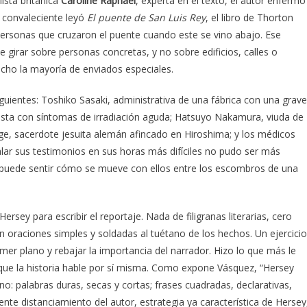
ista británica
Caroline Raphael
, experta en el texto, el autor enfermó
a convaleciente leyó
El puente de San Luis Rey
, el libro de Thorton
personas que cruzaron el puente cuando este se vino abajo. Ese
 girar sobre personas concretas, y no sobre edificios, calles o
ho la mayoría de enviados especiales.
siguientes: Toshiko Sasaki, administrativa de una fábrica con una grave
dista con síntomas de irradiación aguda; Hatsuyo Nakamura, viuda de
ge, sacerdote jesuita alemán afincado en Hiroshima; y los médicos
alar sus testimonios en sus horas más difíciles no pudo ser más
o, puede sentir cómo se mueve con ellos entre los escombros de una
rsey para escribir el reportaje. Nada de filigranas literarias, cero
 oraciones simples y soldadas al tuétano de los hechos. Un ejercicio
imer plano y rebajar la importancia del narrador. Hizo lo que más le
r que la historia hable por sí misma. Como expone Vásquez, “Hersey
o: palabras duras, secas y cortas; frases cuadradas, declarativas,
nte distanciamiento del autor, estrategia ya característica de Hersey