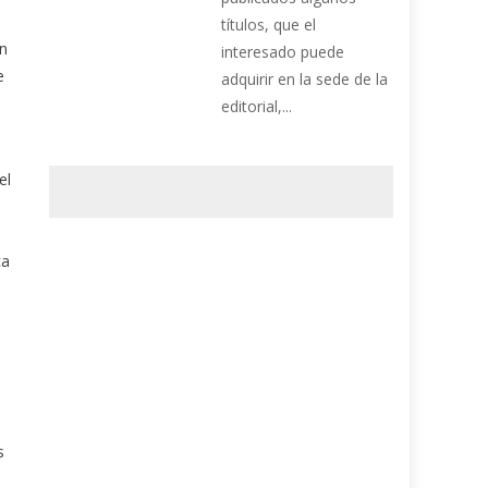
títulos, que el
on
interesado puede
e
adquirir en la sede de la
editorial,...
el
ca
s