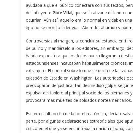
ayudaba a que el público conectara con sus textos, per
del influyente
Gore Vidal
, que solía atizarle diciendo q
ocurrían. Aún así, aquello era lo normal en Vidal: en una
tipo no se mordió la lengua: “Aburrido, aburrido y aburri
Controversias al margen, al concluir su estancia en Hi
de pulirlo y mandárselo a los editores, sin embargo, dec
habría expuesto a que los folios nunca llegaran a desti
estadounidenses incautaban habitualmente crónicas, im
extranjero. El control sobre lo que se decía de las zo
cuestión de Estado en Washington. Las autoridades occ
preocuparon de justificar tan desmedido golpe; según e
expulsar del tablero al principal socio de los alemanes y
provocara más muertes de soldados norteamericanos.
Ese era el último fin de la bomba atómica, decían: sal
parte, por algunas declaraciones extraoficiales que apu
crítico en el que ya se encontraba la nación nipona, c