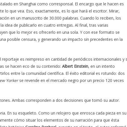
alado en Shanghai como corresponsal. El encargo que le hacen es
e lo que vea. Eso, exactamente, es lo que hará el escritor. Mirar,
ción en un manuscrito de 30.000 palabras. Cuando lo reciben, los
a idea de publicarlo en cuatro entregas. Al final, tras varias
uyen que lo mejor es ofrecerlo en una sola. Y con ese formato se
una posible censura, y generando un impacto sin precedentes en la
l reportaje es reimpreso en cantidad de periódicos internacionales y 
cas se hacen eco de su contenido:
Albert Einstein
, en un intento
rlos entre la comunidad científica. El éxito editorial es rotundo: dos
ew Yorker
se revende en el mercado negro por un precio 120 veces
azones. Ambas corresponden a dos decisiones que tomó su autor.
oria. En su esqueleto. Como un relojero que enrosca cada pieza en su
osamente cómo situar los elementos de su narración para que ésta