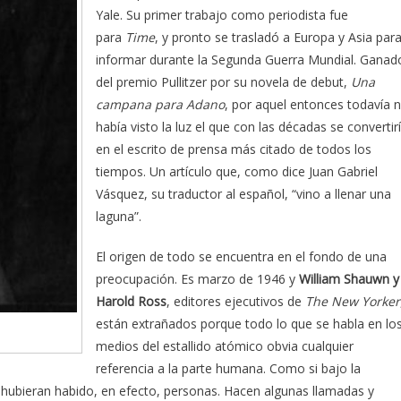
Yale. Su primer trabajo como periodista fue
para
Time
, y pronto se trasladó a Europa y Asia par
informar durante la Segunda Guerra Mundial. Ganad
del premio Pullitzer por su novela de debut,
Una
campana para Adano
, por aquel entonces todavía 
había visto la luz el que con las décadas se convertir
en el escrito de prensa más citado de todos los
tiempos. Un artículo que, como dice Juan Gabriel
Vásquez, su traductor al español, “vino a llenar una
laguna”.
El origen de todo se encuentra en el fondo de una
preocupación. Es marzo de 1946 y
William Shauwn y
Harold Ross
, editores ejecutivos de
The New Yorker
están extrañados porque todo lo que se habla en lo
medios del estallido atómico obvia cualquier
referencia a la parte humana. Como si bajo la
 hubieran habido, en efecto, personas. Hacen algunas llamadas y