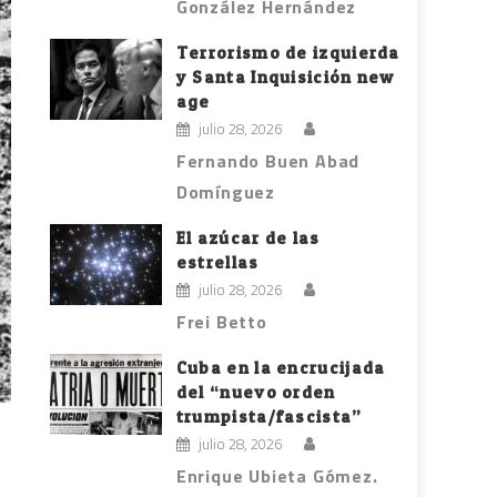
González Hernández
Terrorismo de izquierda
y Santa Inquisición new
age
julio 28, 2026
Fernando Buen Abad
Domínguez
El azúcar de las
estrellas
julio 28, 2026
Frei Betto
Cuba en la encrucijada
del “nuevo orden
trumpista/fascista”
julio 28, 2026
Enrique Ubieta Gómez.