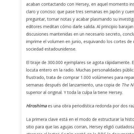
acaban contactando con Hersey, en aquel momento inst
claro y conciso: que pase tres semanas en Japón y cuent
preguntar, tomar notas y acabar plasmando su investiga
editores meditan cómo darle salida. Al principio barajan l
discusiones mantenidas en un necesario secreto, concl
imprime el volumen en junio, esquivando los cortes de 
sociedad estadounidense.
El tiraje de 300.000 ejemplares se agota rápidamente. E
locuta entero en la radio. Muchas personalidades públi
frustrado, trata de comprar 1.000 volúmenes para reparti
semanas después del lanzamiento, una copia de
The N
superior al original. Y toda la culpa la tiene Hersey.
Hiroshima
es una obra periodística redonda por dos r
La primera clave está en el modo de estructurar la hist
sitio para que las agujas corran, Hersey eligió cuidad