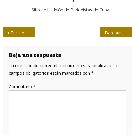
Sitio de la Unión de Periodistas de Cuba
Navegación
Tristan Bauer: Todo cine es político, aunque no se proponga serlo (Parte I)
Darcourt, no descanses en paz
de
entradas
Deja una respuesta
Tu dirección de correo electrónico no será publicada.
Los
campos obligatorios están marcados con
*
Comentario
*