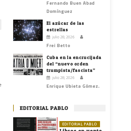
Fernando Buen Abad
Domínguez
El azúcar de las
estrellas
julio 28, 2026
Frei Betto
Cuba en la encrucijada
del “nuevo orden
trumpista/fascista”
julio 28, 2026
e
Enrique Ubieta Gómez.
EDITORIAL PABLO
EDITORIAL PABLO
Libros en venta