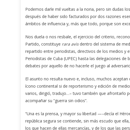
Podemos darle mil vueltas a la noria, pero sin dudas l
después de haber sido facturados por dos razones esenc
ámbitos de influencia y, más que todo, porque son exce
Nos duela o nos resbale, el ejercicio del criterio, recon
Partido, constituye
rara avis
dentro del sistema de medi
repartido entre periodistas, directivos de los medios y 
Periodistas de Cuba (UPEC) hasta las delegaciones de 
debates por aquello de no hacerle el juego al adversario
El asunto no resulta nuevo e, incluso, muchos aceptan q
ícono continental si de reporterismo y edición de medi
varios, dirigió, tradujo…– tuvo también que afrontarlo
acompañar su “guerra sin odios”.
“Una es la prensa, y mayor su libertad —–decía el Hér
república segura se contiende, sin más escudo que ella, 
los que hacen de ellas mercancías, y de los que las per