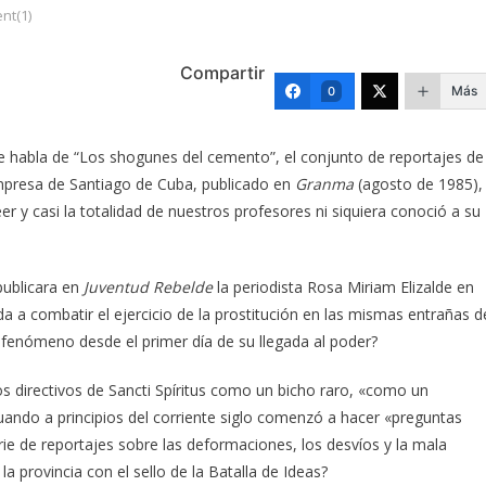
nt(1)
Compartir
Más
0
e habla de “Los shogunes del cemento”, el conjunto de reportajes de
empresa de Santiago de Cuba, publicado en
Granma
(agosto de 1985),
er y casi la totalidad de nuestros profesores ni siquiera conoció a su
publicara en
Juventud Rebelde
la periodista Rosa Miriam Elizalde en
a combatir el ejercicio de la prostitución en las mismas entrañas d
o fenómeno desde el primer día de su llegada al poder?
os directivos de Sancti Spíritus como un bicho raro, «como un
ando a principios del corriente siglo comenzó a hacer «preguntas
ie de reportajes sobre las deformaciones, los desvíos y la mala
a provincia con el sello de la Batalla de Ideas?