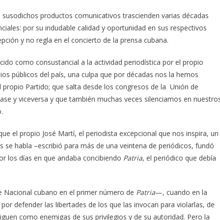
os susodichos productos comunicativos trascienden varias décadas
iales: por su indudable calidad y oportunidad en sus respectivos
pción y no regla en el concierto de la prensa cubana.
ocido como consustancial a la actividad periodística por el propio
os públicos del país, una culpa que por décadas nos la hemos
el propio Partido; que salta desde los congresos de la Unión de
base y viceversa y que también muchas veces silenciamos en nuestro
.
ue el propio José Martí, el periodista excepcional que nos inspira, un
os se habla –escribió para más de una veintena de periódicos, fundó
 por los días en que andaba concibiendo
Patria
, el periódico que debía
oe Nacional cubano en el primer número de
Patria
—, cuando en la
por defender las libertades de los que las invocan para violarlas, de
siguen como enemigas de sus privilegios y de su autoridad. Pero la