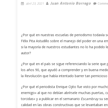
Juan Antonio Borrego
abril 23, 2021
Comme
¿Por qué en nuestras escuelas de periodismo todavía s
Félix Pita Astudillo sobre el manejo del poder en una 
si la mayoría de nuestros estudiantes no lo ha podido le
autor?
¿Por qué en el país se sigue referenciando la serie que 
los años 90, que ayudó a comprender y en buena medida 
la Revolución que había intentado barrer tan pernicios
¿Por qué el periodista Enrique Ojito fue visto por much
enemigo» al que no debían abrírsele muchas puertas, cu
torcidas» y a publicar en el semanario
Escambray
su ser
calidad en las obras constructivas que se levantaban en l