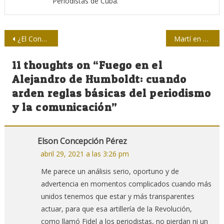
Periodistas de Cuba.
Navegación
¿El Congreso de la comunicación?
Martí en Delarra
de
11 thoughts on “
Fuego en el
entradas
Alejandro de Humboldt: cuando
arden reglas básicas del periodismo
y la comunicación
”
Elson Concepción Pérez
abril 29, 2021 a las 3:26 pm
Me parece un análisis serio, oportuno y de
advertencia en momentos complicados cuando más
unidos tenemos que estar y más transparentes
actuar, para que esa artillería de la Revolución,
como llamó Fidel a los periodistas, no pierdan ni un