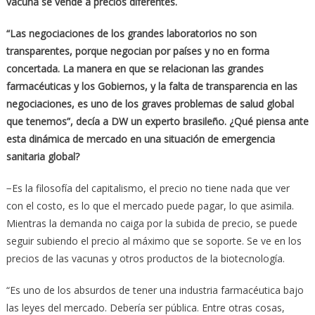
vacuna se vende a precios diferentes.
“
Las negociaciones de los grandes laboratorios no son
transparentes, porque negocian por pa
í
ses y no en forma
concertada. La manera en que se relacionan las grandes
farmac
é
uticas y los Gobiernos, y la falta de transparencia en las
negociaciones, es uno de los graves problemas de salud global
que tenemos
”
, dec
í
a a DW un experto brasile
ñ
o.
¿
Qu
é
piensa ante
esta din
á
mica de mercado en una situaci
ó
n de emergencia
sanitaria global?
−Es la filosofía del capitalismo, el precio no tiene nada que ver
con el costo, es lo que el mercado puede pagar, lo que asimila.
Mientras la demanda no caiga por la subida de precio, se puede
seguir subiendo el precio al máximo que se soporte. Se ve en los
precios de las vacunas y otros productos de la biotecnología.
“Es uno de los absurdos de tener una industria farmacéutica bajo
las leyes del mercado. Debería ser pública. Entre otras cosas,