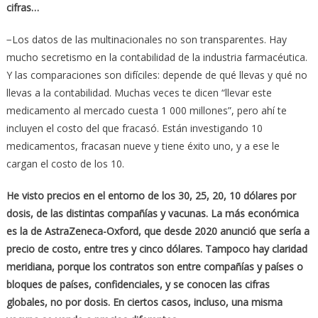
cifras…
−Los datos de las multinacionales no son transparentes. Hay
mucho secretismo en la contabilidad de la industria farmacéutica.
Y las comparaciones son difíciles: depende de qué llevas y qué no
llevas a la contabilidad. Muchas veces te dicen “llevar este
medicamento al mercado cuesta 1 000 millones”, pero ahí te
incluyen el costo del que fracasó. Están investigando 10
medicamentos, fracasan nueve y tiene éxito uno, y a ese le
cargan el costo de los 10.
He visto precios en el entorno de los 30, 25, 20, 10 d
ó
lares por
dosis, de
las distintas compa
ñí
as y vacunas. La m
á
s econ
ó
mica
es la de AstraZeneca-Oxford, que desde 2020 anunci
ó
que ser
í
a a
precio de costo, entre tres y cinco d
ó
lares. Tampoco hay claridad
meridiana, porque los contratos son entre compa
ñí
as y pa
í
ses o
bloques de pa
í
ses, confidenciales, y se conocen las cifras
globales, no por dosis. En ciertos casos, incluso, una misma