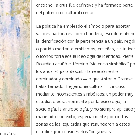
cristiano: la cruz fue definitiva y ha formado parte
del patrimonio cultural común.
La política ha empleado el símbolo para aportar
valores nacionales como bandera, escudo e himno
la identificación con la pertenencia a un país, regió
o partido mediante emblemas, enseñas, distintivo
o íconos fortalece la ideología de identidad. Pierre
Bourdieu acuñó el término “violencia simbólica” po
los años 70 para describir la relación entre
dominador y dominado —lo que Antonio Gramsci
había llamado “hegemonía cultural”—, incluso
mediante inconscientes simbólicos; un poder muy
estudiado posteriormente por la psicología, la
sociología, la antropología, y no siempre aplicado 
manejado con éxito, especialmente por ciertas
zonas de las izquierdas que renunciaron a estos
estudios por considerarlos “burgueses”.
ología se