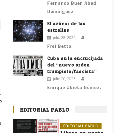
Fernando Buen Abad
Domínguez
El azúcar de las
estrellas
julio 28, 2026
Frei Betto
Cuba en la encrucijada
del “nuevo orden
trumpista/fascista”
julio 28, 2026
Enrique Ubieta Gómez.
s
os
EDITORIAL PABLO
e
EDITORIAL PABLO
Libros en venta