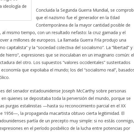
a ideología de
Concluida la Segunda Guerra Mundial, se compro
que el nazismo fue el generador en la Edad
Contemporánea de la mayor cantidad posible de
, al mismo tiempo, con un resultado nefasto: la cruz gamada y el
over a millones de europeos. La llamada Guerra Fría produjo una
capitalista” y la “sociedad colectiva del socialismo”. La “libertad” y 
a de hierro”, expresiones que se inoculaban en un imaginario común: e
 dictadura del otro. Los supuestos “valores occidentales” sustentados
economía que expoliaba el mundo; los del “socialismo real”, basado
ólico.
ones del senador estadounidense Joseph McCarthy sobre personas
 en quienes se depositaba toda la perversión del mundo, porque se
 las purgas estalinistas —hasta su reconocimiento parcial en el XX
e 1956—, la propaganda macartista obtuvo cierta legitimidad. El
adounidenses partía de un precepto muy simple: si no estás conmigo
 expresiones en el período posbélico de la lucha entre potencias por