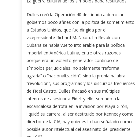
La guerra cultural de los símbolos daba resultados.
Dulles creó la Operación 40 destinada a derrocar
gobiernos poco afines con la política de sometimiento
a Estados Unidos, que fue dirigida por el
vicepresidente Richard M. Nixon. La Revolución
Cubana se había vuelto intolerable para la política
imperial en América Latina, entre otras razones
porque era un violento generador continuo de
símbolos perjudiciales, no solamente “reforma
agraria” o “nacionalización”, sino la propia palabra
“revolución”, sus programas y los discursos frecuentes
de Fidel Castro. Dulles fracasó en sus múltiples
intentos de asesinar a Fidel, y ello, sumado a la
escandalosa derrota en la invasión por Playa Girón,
liquidó su carrera, al ser destituido por Kennedy como
director de la CIA; hay quienes lo han señalado como
posible autor intelectual del asesinato del presidente
en 1963.