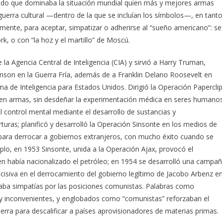
bado que dominaba la situación mundial quien más y mejores armas
guerra cultural —dentro de la que se incluían los símbolos—, en tant
temente, para aceptar, simpatizar o adherirse al “sueño americano”: se
rk, o con “la hoz y el martillo” de Moscú.
e la Agencia Central de Inteligencia (CIA) y sirvió a Harry Truman,
nson en la Guerra Fría, además de a Franklin Delano Roosevelt en
 de Inteligencia para Estados Unidos. Dirigió la Operación Papercli
stas en armas, sin desdeñar la experimentación médica en seres humanos
l control mental mediante el desarrollo de sustancias y
turas; planificó y desarrolló la Operación Sinsonte en los medios de
 para derrocar a gobiernos extranjeros, con mucho éxito cuando se
o, en 1953 Sinsonte, unida a la Operación Ajax, provocó el
había nacionalizado el petróleo; en 1954 se desarrolló una campa
decisiva en el derrocamiento del gobierno legítimo de Jacobo Arbenz e
aba simpatías por las posiciones comunistas. Palabras como
uy inconvenientes, y englobados como “comunistas” reforzaban el
erra para descalificar a países aprovisionadores de materias primas.