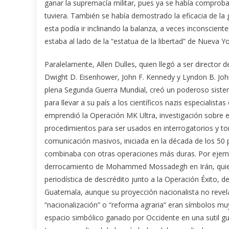
ganar la supremacía militar, pues ya se había compro
tuviera. También se había demostrado la eficacia de la 
esta podía ir inclinando la balanza, a veces inconscien
estaba al lado de la “estatua de la libertad” de Nueva Yo
Paralelamente, Allen Dulles, quien llegó a ser director d
Dwight D. Eisenhower, John F. Kennedy y Lyndon B. Joh
plena Segunda Guerra Mundial, creó un poderoso sistema
para llevar a su país a los científicos nazis especiali
emprendió la Operación MK Ultra, investigación sobre e
procedimientos para ser usados en interrogatorios y tor
comunicación masivos, iniciada en la década de los 50
combinaba con otras operaciones más duras. Por ejempl
derrocamiento de Mohammed Mossadegh en Irán, quien 
periodística de descrédito junto a la Operación Éxito, 
Guatemala, aunque su proyección nacionalista no revel
“nacionalización” o “reforma agraria” eran símbolos m
espacio simbólico ganado por Occidente en una sutil gu