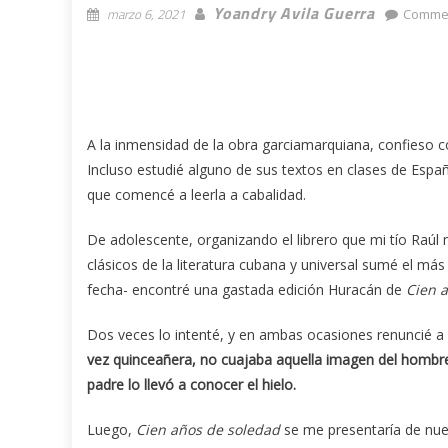
Yoandry Avila Guerra
marzo 6, 2021
Commen
A la inmensidad de la obra garciamarquiana, confieso c
Incluso estudié alguno de sus textos en clases de Españo
que comencé a leerla a cabalidad.
De adolescente, organizando el librero que mi tío Raúl 
clásicos de la literatura cubana y universal sumé el má
fecha- encontré una gastada edición Huracán de
Cien 
Dos veces lo intenté, y en ambas ocasiones renuncié a 
vez quinceañera, no cuajaba aquella imagen del hombr
padre lo llevó a conocer el hielo.
Luego,
Cien años de soledad
se me presentaría de nue