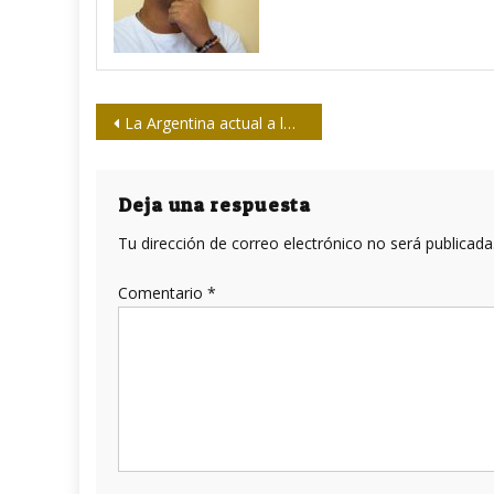
Navegación
La Argentina actual a la luz de un episodio del Chile de 1970
de
entradas
Deja una respuesta
Tu dirección de correo electrónico no será publicada
Comentario
*