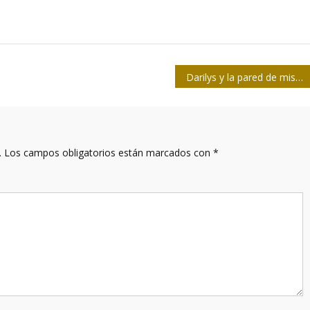
Darilys y la pared de mis palabras
.
Los campos obligatorios están marcados con
*