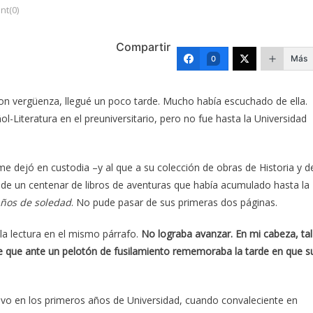
t(0)
Compartir
Más
0
on vergüenza, llegué un poco tarde. Mucho había escuchado de ella.
l-Literatura en el preuniversitario, pero no fue hasta la Universidad
me dejó en custodia –y al que a su colección de obras de Historia y d
s de un centenar de libros de aventuras que había acumulado hasta la
años de soledad
. No pude pasar de sus primeras dos páginas.
la lectura en el mismo párrafo.
No lograba avanzar. En mi cabeza, tal
e que ante un pelotón de fusilamiento rememoraba la tarde en que s
vo en los primeros años de Universidad, cuando convaleciente en