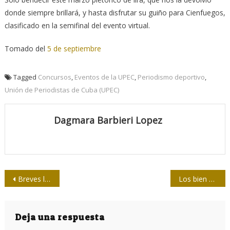
donde siempre brillará, y hasta disfrutar su guiño para Cienfuegos,
clasificado en la semifinal del evento virtual.
Tomado del
5 de septiembre
Tagged
Concursos
,
Eventos de la UPEC
,
Periodismo deportivo
,
Unión de Periodistas de Cuba (UPEC)
Dagmara Barbieri Lopez
Navegación
Breves lecciones de García Márquez
Los bien pagaos
de
entradas
Deja una respuesta