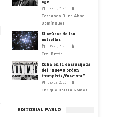
age
julio 28, 2026
Fernando Buen Abad
Domínguez
El azúcar de las
estrellas
julio 28, 2026
Frei Betto
Cuba en la encrucijada
del “nuevo orden
trumpista/fascista”
julio 28, 2026
Enrique Ubieta Gómez.
.
EDITORIAL PABLO