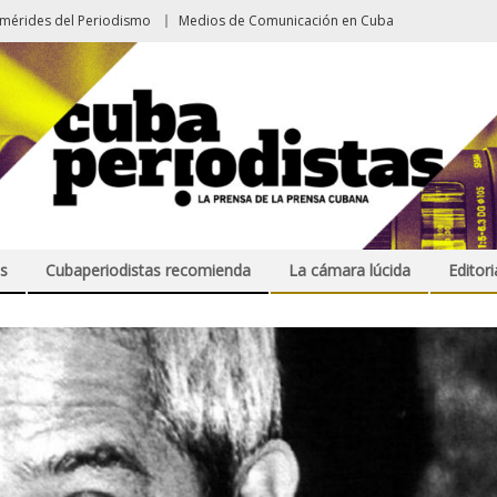
emérides del Periodismo
Medios de Comunicación en Cuba
s
Cubaperiodistas recomienda
La cámara lúcida
Editori