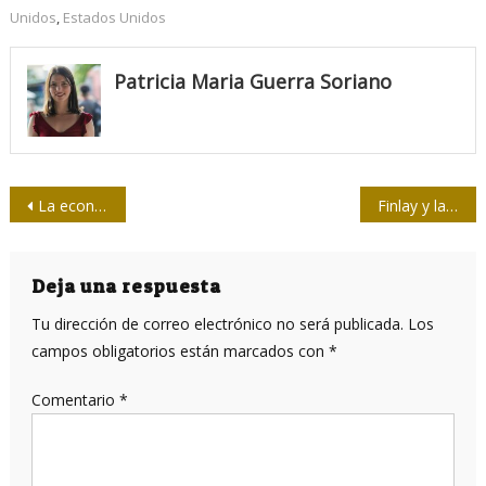
Unidos
,
Estados Unidos
Patricia Maria Guerra Soriano
Navegación
La economía cubana en 2020 y perspectivas del 2021. Una evaluación preliminar (V)
Finlay y la génesis de la investigación científica en Cuba
de
entradas
Deja una respuesta
Tu dirección de correo electrónico no será publicada.
Los
campos obligatorios están marcados con
*
Comentario
*