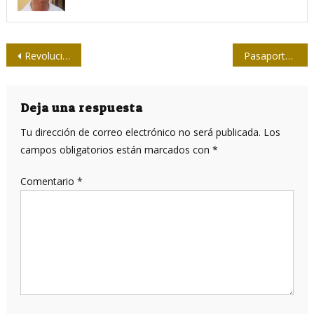
Navegación
Revoluciones de colores en América Latina: Una agenda para el golpismo
Pasaporte al 2021
de
entradas
Deja una respuesta
Tu dirección de correo electrónico no será publicada.
Los
campos obligatorios están marcados con
*
Comentario
*