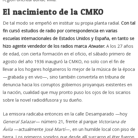
El nacimiento de la CMKO
De tal modo se empeñó en instituir su propia planta radial.
Con tal
fin cursó estudios de radio por correspondencia en varias
escuelas internacionales de Estados Unidos y España, en tanto se
hizo agente vendedor de los radios marca
Atwater
.
A los 27 años
de edad, con cierta formación en el oficio, el sábado primero de
agosto del año 1936 inauguró la CMKO, no solo con el fin de
llevar a los hogares holguineros lo mejor de la música de la época
—grabada y en vivo—, sino también convertirla en tribuna de
denuncia hacia los corruptos gobiernos proyanquis existentes en
la nación, cualidad que muy pronto puso los ojos de los sicarios
sobre la novel radiodifusora y su dueño.
La emisora radicaba entonces en la calle Desamparado —hoy
General Salazar
— número 21, frente al parque
Victoriana de
Ávila
—actualmente
José Martí
—, en un humilde local con piso de
tierra. Los primeros sonidos que desde allí surcaron el éter fueron