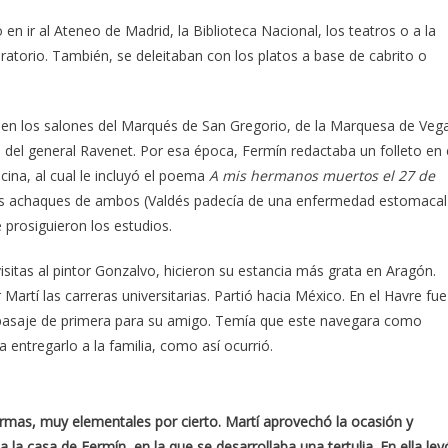
en ir al Ateneo de Madrid, la Biblioteca Nacional, los teatros o a la
oratorio. También, se deleitaban con los platos a base de cabrito o
n en los salones del Marqués de San Gregorio, de la Marquesa de Veg
a del general Ravenet. Por esa época, Fermín redactaba un folleto en 
ina, al cual le incluyó el poema
A mis hermanos muertos el 27 de
e los achaques de ambos (Valdés padecía de una enfermedad estomacal
prosiguieron los estudios.
visitas al pintor Gonzalvo, hicieron su estancia más grata en Aragón.
artí las carreras universitarias. Partió hacia México. En el Havre fue
 pasaje de primera para su amigo. Temía que este navegara como
 entregarlo a la familia, como así ocurrió.
rmas, muy elementales por cierto. Martí aprovechó la ocasión y
a la casa de Fermín, en la que se desarrollaba una tertulia. En ella ley