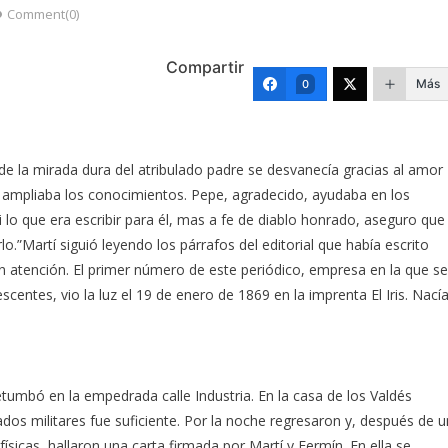
Comment(0)
Compartir
Más
0
o de la mirada dura del atribulado padre se desvanecía gracias al amor
le ampliaba los conocimientos. Pepe, agradecido, ayudaba en los
i lo que era escribir para él, mas a fe de diablo honrado, aseguro que
Martí siguió leyendo los párrafos del editorial que había escrito
 atención. El primer número de este periódico, empresa en la que se
centes, vio la luz el 19 de enero de 1869 en la imprenta El Iris. Nací
tumbó en la empedrada calle Industria. En la casa de los Valdés
os militares fue suficiente. Por la noche regresaron y, después de u
sicas, hallaron una carta firmada por Martí y Fermín. En ella se