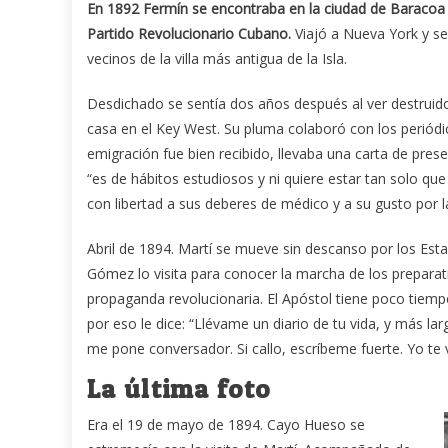
En 1892 Fermín se encontraba en la ciudad de Baracoa e
Partido Revolucionario Cubano.
Viajó a Nueva York y se 
vecinos de la villa más antigua de la Isla.
Desdichado se sentía dos años después al ver destruido
casa en el Key West. Su pluma colaboró con los periód
emigración fue bien recibido, llevaba una carta de presen
“es de hábitos estudiosos y ni quiere estar tan solo qu
con libertad a sus deberes de médico y a su gusto por la
Abril de 1894. Martí se mueve sin descanso por los Esta
Gómez lo visita para conocer la marcha de los preparati
propaganda revolucionaria. El Apóstol tiene poco tiemp
por eso le dice: “Llévame un diario de tu vida, y más la
me pone conversador. Si callo, escríbeme fuerte. Yo te 
La última foto
Era el 19 de mayo de 1894. Cayo Hueso se