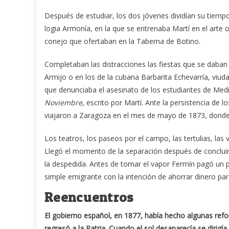
Después de estudiar, los dos jóvenes dividían su tiempo 
logia Armonía, en la que se entrenaba Martí en el arte 
conejo que ofertaban en la Taberna de Botino.
Completaban las distracciones las fiestas que se daba
Armijo o en los de la cubana Barbarita Echevarría, viud
que denunciaba el asesinato de los estudiantes de Medic
Noviembre
, escrito por Martí. Ante la persistencia d
viajaron a Zaragoza en el mes de mayo de 1873, donde 
Los teatros, los paseos por el campo, las tertulias, las 
Llegó el momento de la separación después de concluir M
la despedida. Antes de tomar el vapor Fermín pagó un
simple emigrante con la intención de ahorrar dinero para
Reencuentros
El gobierno español, en 1877, había hecho algunas refo
regresó a la Patria. Cuando el sol desaparecía se dirigía 