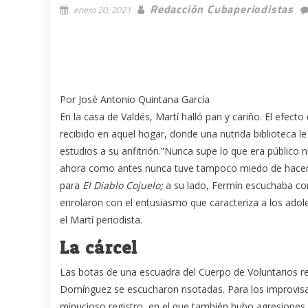
Redacción Cubaperiodistas
enero 20, 2021
Por José Antonio Quintana García
En la casa de Valdés, Martí halló pan y cariño. El efect
recibido en aquel hogar, donde una nutrida biblioteca 
estudios a su anfitrión.”Nunca supe lo que era público n
ahora como antes nunca tuve tampoco miedo de hacerlo.”
para
El Diablo Cojuelo;
a su lado, Fermín escuchaba con
enrolaron con el entusiasmo que caracteriza a los adoles
el Martí periodista.
La cárcel
Las botas de una escuadra del Cuerpo de Voluntarios re
Domínguez se escucharon risotadas. Para los improvisad
minucioso registro, en el que también hubo agresiones fí