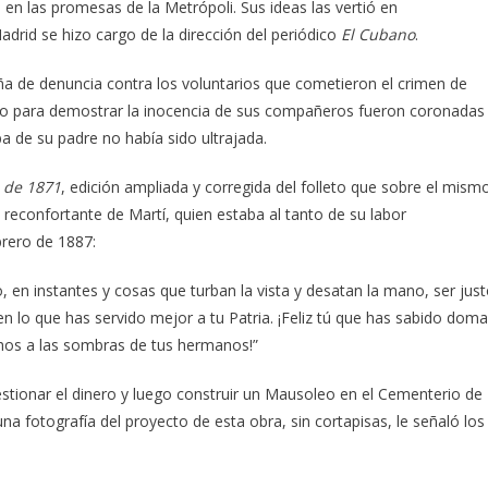
n las promesas de la Metrópoli. Sus ideas las vertió en
rid se hizo cargo de la dirección del periódico
El Cubano
.
a de denuncia contra los voluntarios que cometieron el crimen de
abo para demostrar la inocencia de sus compañeros fueron coronadas
a de su padre no había sido ultrajada.
 de 1871
, edición ampliada y corregida del folleto que sobre el mism
reconfortante de Martí, quien estaba al tanto de su labor
brero de 1887:
, en instantes y cosas que turban la vista y desatan la mano, ser jus
 en lo que has servido mejor a tu Patria. ¡Feliz tú que has sabido doma
echos a las sombras de tus hermanos!”
stionar el dinero y luego construir un Mausoleo en el Cementerio de
na fotografía del proyecto de esta obra, sin cortapisas, le señaló los