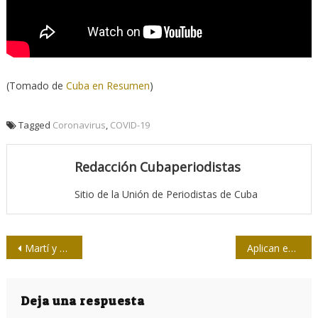
(Tomado de
Cuba en Resumen
)
Tagged
Coronavirus
,
COVID-19
Redacción Cubaperiodistas
Sitio de la Unión de Periodistas de Cuba
Navegación
Martí y Fermín, la amistad fecunda de dos héroes
Aplican en policlínicos y hospitales de La Habana test de antígeno a pacientes con síntomas de COVID-19
de
entradas
Deja una respuesta