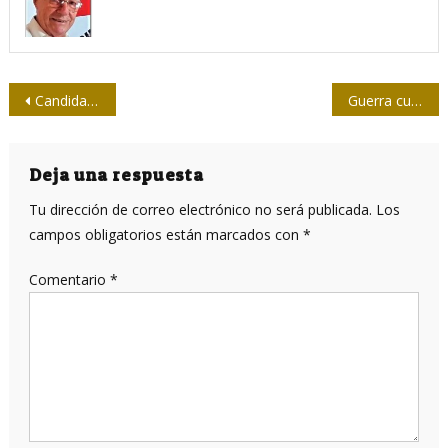
Navegación
Candidato vacunal cubano Abdala próximo a concluir su primera fase de ensayo clínico
Guerra cultural y liberalismo de importación, la misma cara de la dominación imperial
de
entradas
Deja una respuesta
Tu dirección de correo electrónico no será publicada.
Los
campos obligatorios están marcados con
*
Comentario
*