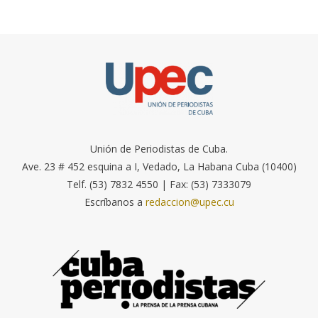
Unión de Periodistas de Cuba.
Ave. 23 # 452 esquina a I, Vedado, La Habana Cuba (10400)
Telf. (53) 7832 4550 | Fax: (53) 7333079
Escríbanos a
redaccion@upec.cu