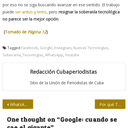
por eso no se siga buscando avanzar en ese sentido. El trabajo
puede
ser arduo y lento
, pero
resignar la soberanía tecnológica
no parece ser la mejor opción
.
(
Tomado de
Página 12
)
Tagged
Facebook
,
Google
,
Instagram
,
Nuevas Tecnologías
,
Soberanía
,
Tecnologías
,
WhatsApp
,
Youtube
Redacción Cubaperiodistas
Sitio de la Unión de Periodistas de Cuba
Navegación
WhatsApp cambia su política de privacidad
Por qué Twitter y Facebook bloquearon las cuentas de Donald Trump
de
One thought on “
Google: cuando se
entradas
cae el gigante
”