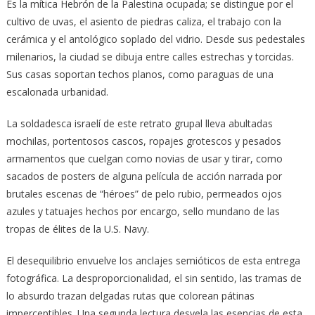
Es la mítica Hebrón de la Palestina ocupada; se distingue por el
cultivo de uvas, el asiento de piedras caliza, el trabajo con la
cerámica y el antológico soplado del vidrio. Desde sus pedestales
milenarios, la ciudad se dibuja entre calles estrechas y torcidas.
Sus casas soportan techos planos, como paraguas de una
escalonada urbanidad.
La soldadesca israelí de este retrato grupal lleva abultadas
mochilas, portentosos cascos, ropajes grotescos y pesados
armamentos que cuelgan como novias de usar y tirar, como
sacados de posters de alguna película de acción narrada por
brutales escenas de “héroes” de pelo rubio, permeados ojos
azules y tatuajes hechos por encargo, sello mundano de las
tropas de élites de la U.S. Navy.
El desequilibrio envuelve los anclajes semióticos de esta entrega
fotográfica. La desproporcionalidad, el sin sentido, las tramas de
lo absurdo trazan delgadas rutas que colorean pátinas
imperceptibles. Una segunda lectura desvela las esencias de esta