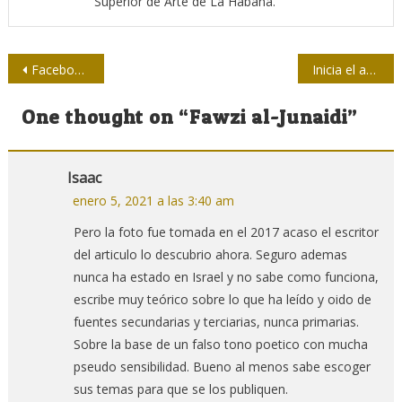
Superior de Arte de La Habana.
Navegación
Facebook revierte cambios de algoritmo posteriores a las elecciones
Inicia el año con avances en los procesos de vacunación contra la COVID
de
One thought on “
Fawzi al-Junaidi
”
entradas
Isaac
enero 5, 2021 a las 3:40 am
Pero la foto fue tomada en el 2017 acaso el escritor
del articulo lo descubrio ahora. Seguro ademas
nunca ha estado en Israel y no sabe como funciona,
escribe muy teórico sobre lo que ha leído y oido de
fuentes secundarias y terciarias, nunca primarias.
Sobre la base de un falso tono poetico con mucha
pseudo sensibilidad. Bueno al menos sabe escoger
sus temas para que se los publiquen.