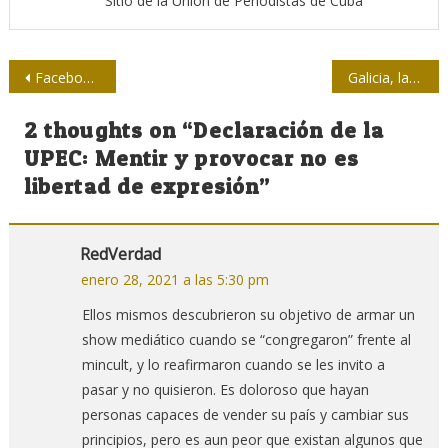
Sitio de la Unión de Periodistas de Cuba
Navegación
Facebook dejará de recomendar grupos políticos y cívicos
Galicia, las gallegas y Martí
de
2 thoughts on “
Declaración de la
entradas
UPEC: Mentir y provocar no es
libertad de expresión
”
RedVerdad
enero 28, 2021 a las 5:30 pm
Ellos mismos descubrieron su objetivo de armar un
show mediático cuando se “congregaron” frente al
mincult, y lo reafirmaron cuando se les invito a
pasar y no quisieron. Es doloroso que hayan
personas capaces de vender su país y cambiar sus
principios, pero es aun peor que existan algunos que