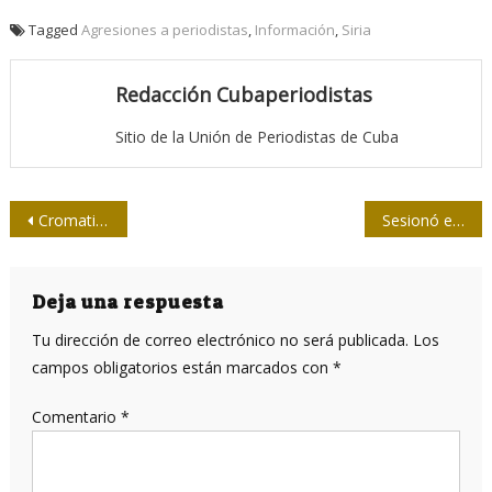
Tagged
Agresiones a periodistas
,
Información
,
Siria
Redacción Cubaperiodistas
Sitio de la Unión de Periodistas de Cuba
Navegación
Cromatismos de los sabios de la tierra
Sesionó el VI Pleno del Comité Nacional de la Upec
de
entradas
Deja una respuesta
Tu dirección de correo electrónico no será publicada.
Los
campos obligatorios están marcados con
*
Comentario
*