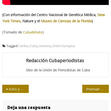
(Con información del Centro Nacional de Genética Médica,
New
York Times
, Nature y el
Museo de Ciencias de la Florida
)
(Tomado de
Cubadebate
)
Tagged
Caribe
,
Cuba
,
Historia
,
Unión Europea
Redacción Cubaperiodistas
Sitio de la Unión de Periodistas de Cuba
Navegación
Kcho y el peso de la isla
Premian a periodistas guantanameros por la obra de la vida y el año
de
entradas
Deja una respuesta