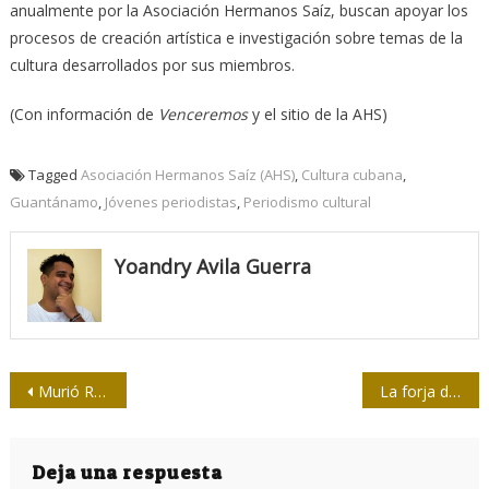
anualmente por la Asociación Hermanos Saíz, buscan apoyar los
procesos de creación artística e investigación sobre temas de la
cultura desarrollados por sus miembros.
(Con información de
Venceremos
y el sitio de la AHS)
Tagged
Asociación Hermanos Saíz (AHS)
,
Cultura cubana
,
Guantánamo
,
Jóvenes periodistas
,
Periodismo cultural
Yoandry Avila Guerra
Navegación
Murió Robert Fisk, legendario periodista británico
La forja del líder: El delegado
de
entradas
Deja una respuesta