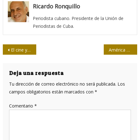
Ricardo Ronquillo
Periodista cubano. Presidente de la Unión de
Periodistas de Cuba.
Navegación
El cine y la inclusión: radiografía de una industria
América Latina, la región más mortal para los periodistas
de
entradas
Deja una respuesta
Tu dirección de correo electrónico no será publicada.
Los
campos obligatorios están marcados con
*
Comentario
*