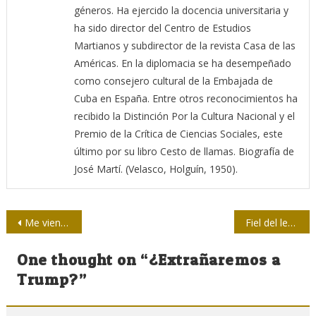
géneros. Ha ejercido la docencia universitaria y
ha sido director del Centro de Estudios
Martianos y subdirector de la revista Casa de las
Américas. En la diplomacia se ha desempeñado
como consejero cultural de la Embajada de
Cuba en España. Entre otros reconocimientos ha
recibido la Distinción Por la Cultura Nacional y el
Premio de la Crítica de Ciencias Sociales, este
último por su libro Cesto de llamas. Biografía de
José Martí. (Velasco, Holguín, 1950).
Navegación
Me vienen a convidar ¿a…?
Fiel del lenguaje 54 / ¿Cohesionar desastres?
de
One thought on “
¿Extrañaremos a
entradas
Trump?
”