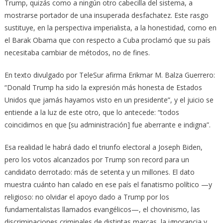
Trump, quizás como a ningún otro cabecilla del sistema, a
mostrarse portador de una insuperada desfachatez. Este rasgo
sustituye, en la perspectiva imperialista, a la honestidad, como en
el Barak Obama que con respecto a Cuba proclamó que su país
necesitaba cambiar de métodos, no de fines.
En texto divulgado por TeleSur afirma Erikmar M. Balza Guerrero:
“Donald Trump ha sido la expresión más honesta de Estados
Unidos que jamás hayamos visto en un presidente”, y el juicio se
entiende a la luz de este otro, que lo antecede: “todos
coincidimos en que [su administración] fue aberrante e indigna”.
Esa realidad le habrá dado el triunfo electoral a Joseph Biden,
pero los votos alcanzados por Trump son record para un
candidato derrotado: más de setenta y un millones. El dato
muestra cuánto han calado en ese país el fanatismo político —y
religioso: no olvidar el apoyo dado a Trump por los
fundamentalistas llamados evangélicos—, el chovinismo, las
discriminaciones criminales de distintas marcas, la ignorancia y