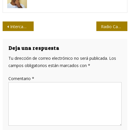
Navegación
Intercambia presidente de MediCuba Europa con investigadores cubanos
Radio Cadena Habana, la emisora octogenia
de
entradas
Deja una respuesta
Tu dirección de correo electrónico no será publicada.
Los
campos obligatorios están marcados con
*
Comentario
*