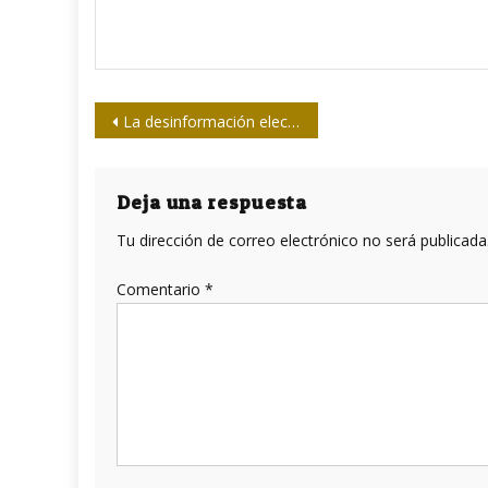
Navegación
La desinformación electoral en Estados Unidos: otro epitafio para la verdad
de
entradas
Deja una respuesta
Tu dirección de correo electrónico no será publicada
Comentario
*