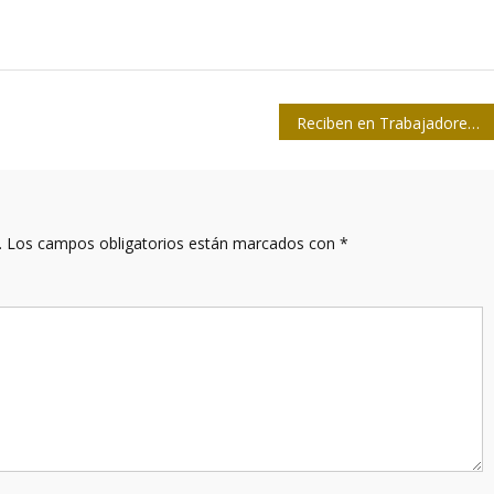
Reciben en Trabajadores la Bandera de la Proeza Laboral
.
Los campos obligatorios están marcados con
*