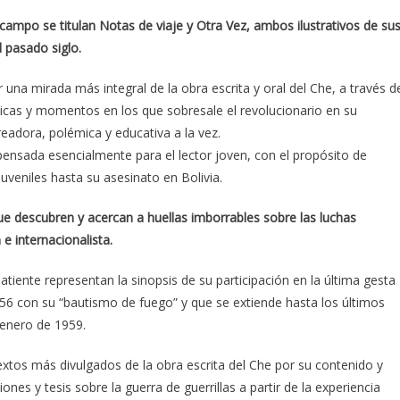
 campo se titulan Notas de viaje y Otra Vez, ambos ilustrativos de su
l pasado siglo.
 una mirada más integral de la obra escrita y oral del Che, a través d
áticas y momentos en los que sobresale el revolucionario en su
readora, polémica y educativa a la vez.
ensada esencialmente para el lector joven, con el propósito de
veniles hasta su asesinato en Bolivia.
e descubren y acercan a huellas imborrables sobre las luchas
e internacionalista.
tiente representan la sinopsis de su participación en la última gesta
956 con su “bautismo de fuego” y que se extiende hasta los últimos
 enero de 1959.
textos más divulgados de la obra escrita del Che por su contenido y
nes y tesis sobre la guerra de guerrillas a partir de la experiencia