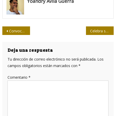
Yoandry Avila Guerra
Navegación
Convocada edición de 2020 del Salón de Humor Gráfico de Santa Clara
Celebra su cuarto de siglo filial de la editorial Pablo de la Torriente en Santiago de Cuba
de
entradas
Deja una respuesta
Tu dirección de correo electrónico no será publicada.
Los
campos obligatorios están marcados con
*
Comentario
*