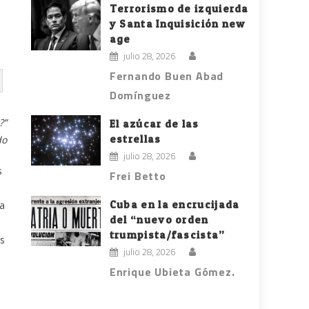
Terrorismo de izquierda
y Santa Inquisición new
age
julio 28, 2026
Fernando Buen Abad
Domínguez
?”
El azúcar de las
estrellas
do
julio 28, 2026
s
Frei Betto
Cuba en la encrucijada
la
del “nuevo orden
trumpista/fascista”
os
julio 28, 2026
Enrique Ubieta Gómez.