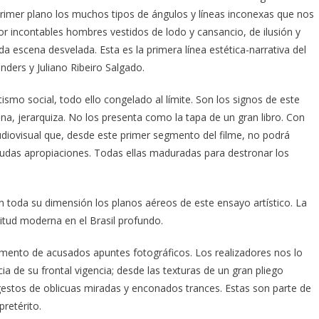
rimer plano los muchos tipos de ángulos y líneas inconexas que nos
r incontables hombres vestidos de lodo y cansancio, de ilusión y
da escena desvelada. Esta es la primera línea estética-narrativa del
enders y Juliano Ribeiro Salgado.
ismo social, todo ello congelado al límite. Son los signos de este
na, jerarquiza. No los presenta como la tapa de un gran libro. Con
udiovisual que, desde este primer segmento del filme, no podrá
das apropiaciones. Todas ellas maduradas para destronar los
n toda su dimensión los planos aéreos de este ensayo artístico. La
itud moderna en el Brasil profundo.
mento de acusados apuntes fotográficos. Los realizadores nos lo
a de su frontal vigencia; desde las texturas de un gran pliego
gestos de oblicuas miradas y enconados trances. Estas son parte de
retérito.