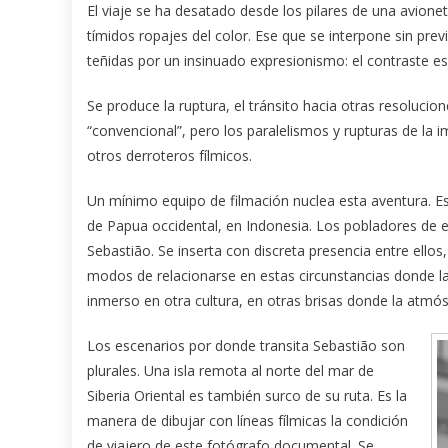
El viaje se ha desatado desde los pilares de una avionet
tímidos ropajes del color. Ese que se interpone sin pre
teñidas por un insinuado expresionismo: el contraste es 
Se produce la ruptura, el tránsito hacia otras resoluci
“convencional”, pero los paralelismos y rupturas de la 
otros derroteros fílmicos.
Un mínimo equipo de filmación nuclea esta aventura. Está
de Papua occidental, en Indonesia. Los pobladores de 
Sebastião. Se inserta con discreta presencia entre ello
modos de relacionarse en estas circunstancias donde la 
inmerso en otra cultura, en otras brisas donde la atmó
Los escenarios por donde transita Sebastião son
plurales. Una isla remota al norte del mar de
Siberia Oriental es también surco de su ruta. Es la
manera de dibujar con líneas fílmicas la condición
de viajero de este fotógrafo documental. Se