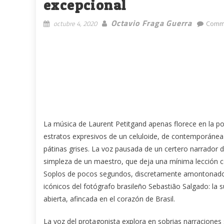
excepcional
Octavio Fraga Guerra
octubre 4, 2020
Comme
La música de Laurent Petitgand apenas florece en la p
estratos expresivos de un celuloide, de contemporánea t
pátinas grises. La voz pausada de un certero narrador 
simpleza de un maestro, que deja una mínima lección c
Soplos de pocos segundos, discretamente amontonados e
icónicos del fotógrafo brasileño Sebastião Salgado: la s
abierta, afincada en el corazón de Brasil.
La voz del protagonista explora en sobrias narraciones