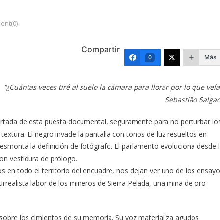
nt(0)
Compartir
Más
0
“¿Cuántas veces tiré al suelo la cámara para llorar por lo que veía
Sebastião Salga
ortada de esta puesta documental, seguramente para no perturbar lo
extura. El negro invade la pantalla con tonos de luz resueltos en
desmonta la definición de fotógrafo. El parlamento evoluciona desde 
on vestidura de prólogo.
n todo el territorio del encuadre, nos dejan ver uno de los ensay
urrealista labor de los mineros de Sierra Pelada, una mina de oro
 sobre los cimientos de su memoria. Su voz materializa agudos