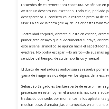
recuerdos de estremecedora cobertura. Se afincan en p
avistan un descomunal escenario. Todo ello, poblado po
desesperanza. El conflicto es la reiterada premisa de ca
filme La sal de la tierra (2014), de los cineastas Wim W
Teatralidad corporal, vibrante puesta en escena, dramat
primer gran ensayo que el documental subraya, discrimi
este arsenal simbólico se apunta hacia el espectador a
evadirse. No podrá escapar —lo alerto—de sus más agu
sentidos del tiempo, de su tiempo físico y mental.
El dueto de realizadores audiovisuales resuelve poner e
gama de imágenes nos dejar ver los signos de la esclav
Sebastião Salgado es también parte de este primer seg
presentan en este hoy, en el ahora mismo, con la audaci
traslúcido que sede, por momentos, a los aplastantes 
muchas otras dramaturgias entumecidas en un tiempo p