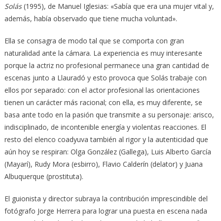
Solás
(1995), de Manuel Iglesias: «Sabía que era una mujer vital y,
además, había observado que tiene mucha voluntad».
Ella se consagra de modo tal que se comporta con gran
naturalidad ante la cámara. La experiencia es muy interesante
porque la actriz no profesional permanece una gran cantidad de
escenas junto a Llauradó y esto provoca que Solás trabaje con
ellos por separado: con el actor profesional las orientaciones
tienen un carácter más racional; con ella, es muy diferente, se
basa ante todo en la pasión que transmite a su personaje: arisco,
indisciplinado, de incontenible energía y violentas reacciones. El
resto del elenco coadyuva también al rigor y la autenticidad que
aún hoy se respiran: Olga González (Gallega), Luis Alberto García
(Mayarí), Rudy Mora (esbirro), Flavio Calderín (delator) y Juana
Albuquerque (prostituta).
El guionista y director subraya la contribución imprescindible del
fotógrafo Jorge Herrera para lograr una puesta en escena nada