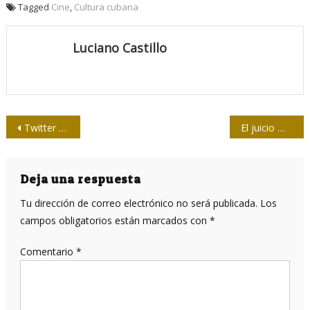
Tagged
Cine
,
Cultura cubana
Luciano Castillo
Navegación
Twitter y fake news: el modo de gobierno de Donald Trump
El juicio más trascendente de la historia cubana
de
entradas
Deja una respuesta
Tu dirección de correo electrónico no será publicada.
Los
campos obligatorios están marcados con
*
Comentario
*