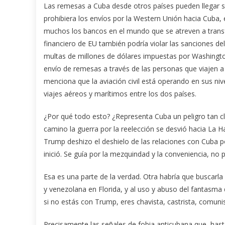
Las remesas a Cuba desde otros países pueden llegar 
prohibiera los envíos por la Western Unión hacia Cuba, 
muchos los bancos en el mundo que se atreven a transfe
financiero de EU también podría violar las sanciones de
multas de millones de dólares impuestas por Washingto
envío de remesas a través de las personas que viajen a l
menciona que la aviación civil está operando en sus niv
viajes aéreos y marítimos entre los dos países.
¿Por qué todo esto? ¿Representa Cuba un peligro tan 
camino la guerra por la reelección se desvió hacia La 
Trump deshizo el deshielo de las relaciones con Cuba po
inició. Se guía por la mezquindad y la conveniencia, no po
Esa es una parte de la verdad. Otra habría que buscarl
y venezolana en Florida, y al uso y abuso del fantasma d
si no estás con Trump, eres chavista, castrista, comuni
Precisamente las señales de fobia anticubana que, hasta