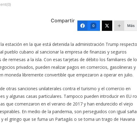
nt(0)
Compartir
Más
0
y la estación en la que está detenida la administración Trump respect
 al pueblo cubano al sancionar la empresa de finanzas y seguros
 de remesas a la isla. Con esas tarjetas de débito los familiares de l
gocios privados, pueden realizar pagos en comercios, gasolineras y
s en moneda libremente convertible que empezaron a operar en julio.
 otras sanciones unilaterales contra el turismo y el comercio en
eles y algunas casas particulares. Tampoco pueden introducir en EU r
as que comenzaron en el verano de 2017 y han endurecido el viejo
irrespirables. En medio de la pandemia, son perseguidos con igual saña
e y el gringo que se fuma un Partagás o se toma un trago de Havana