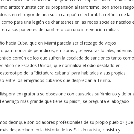
lismo anticomunista con su propensión al terrorismo, son ahora rasg
doras en el fragor de una sucia campaña electoral. La retórica de la
 como para una legión de charlatanes en las redes sociales nacidos 
aten a sus parientes de hambre o con una intervención militar.
 odio hacia Cuba, que en Miami parecía ser el rezago de viejos
to patrimonial de periódicos, emisoras y televisoras locales, además
 sentido común de los que sufren la escalada de sanciones tanto com
 mediático de Estados Unidos, que normaliza el odio destilado en
 estereotipo de la “dictadura cubana” para hablarles a sus propias
luso entre los emigrados cubanos que desprecian a Trump.
diáspora emigratoria se obsesione con causarles sufrimiento y dolor 
el enemigo más grande que tiene su país?”, se pregunta el abogado
s decir que son odiadores profesionales de su propio pueblo? ¿De
ás despreciado en la historia de los EU. Un racista, clasista y