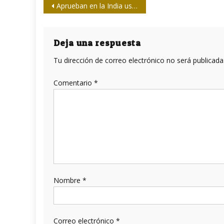
Navegación
Aprueban en la India uso del fármaco cubano Itolizumab para tratar la COVID-19
de
entradas
Deja una respuesta
Tu dirección de correo electrónico no será publicada
Comentario
*
Nombre
*
Correo electrónico
*