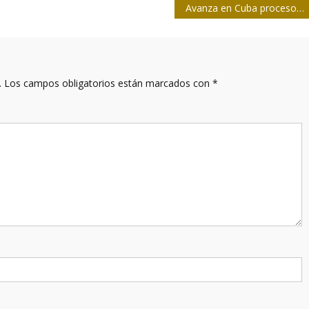
Avanza en Cuba proceso de desarrollo de candidatos vacunales contra la COVID-19
.
Los campos obligatorios están marcados con
*