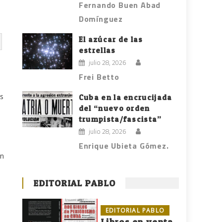
Fernando Buen Abad
Domínguez
El azúcar de las
estrellas
julio 28, 2026
o
Frei Betto
os
Cuba en la encrucijada
del “nuevo orden
trumpista/fascista”
julio 28, 2026
Enrique Ubieta Gómez.
on
EDITORIAL PABLO
EDITORIAL PABLO
Libros en venta