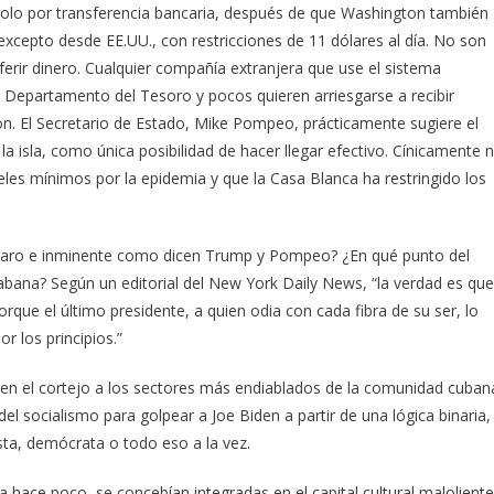
solo por transferencia bancaria, después de que Washington también
excepto desde EE.UU., con restricciones de 11 dólares al día. No son
rir dinero. Cualquier compañía extranjera que use el sistema
l Departamento del Tesoro y pocos quieren arriesgarse a recibir
n. El Secretario de Estado, Mike Pompeo, prácticamente sugiere el
a isla, como única posibilidad de hacer llegar efectivo. Cínicamente 
eles mínimos por la epidemia y que la Casa Blanca ha restringido los
claro e inminente como dicen Trump y Pompeo? ¿En qué punto del
Habana? Según un editorial del New York Daily News, “la verdad es que
rque el último presidente, a quien odia con cada fibra de su ser, lo
r los principios.”
a en el cortejo a los sectores más endiablados de la comunidad cuban
el socialismo para golpear a Joe Biden a partir de una lógica binaria,
sta, demócrata o todo eso a la vez.
 hace poco, se concebían integradas en el capital cultural maloliente