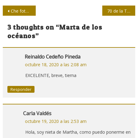
Navegación
Che fotógrafo
70 de la Tv
de
3 thoughts on “
Marta de los
entradas
océanos
”
Reinaldo Cedeño Pineda
octubre 18, 2020 a las 2:08 am
EXCELENTE, breve, tierna
Responder
Carla Valdés
octubre 19, 2020 a las 2:53 am
Hola, soy nieta de Martha, como puedo ponerme en